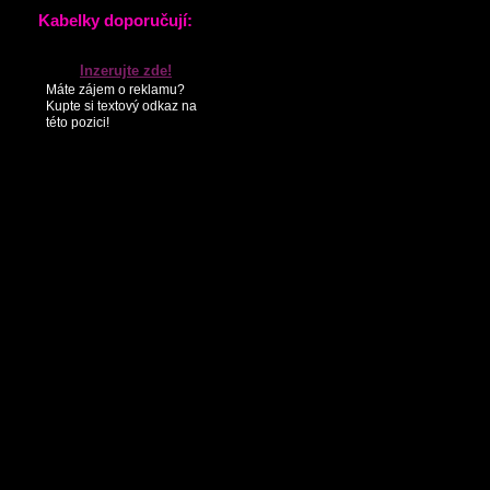
KONTAKTY
PARTNEŘI
SEZNAM NOVINEK
Kabelky doporučují:
Inzerujte zde!
Máte zájem o reklamu?
Kupte si textový odkaz na
této pozici!