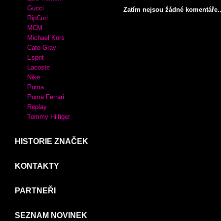
Crocs
Desigual
XTI
MIU MIU
KABELKY
KOMENTÁŘE
Adidas
Luis Vuitton
Gucci
Zatím nejsou žádné komentáře..
RipCurl
MCM
Michael Kors
Cate Gray
Esprit
Lacoste
Nike
Puma
Puma Ferrari
Replay
Tommy Hilfiger
HISTORIE ZNAČEK