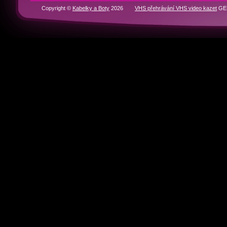
RYCHLÁ NAVIGACE
Domů
BOTY
KABELKY
Historie značek
Kontakty
Partneři
Copyright ©
Kabelky a Boty
2026
VHS přehrávání VHS video kazet
GEN