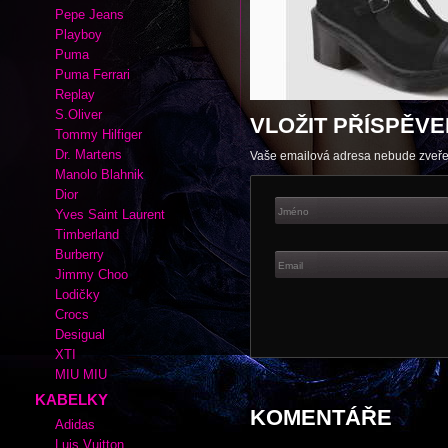
Autor:
admin
|
Rubrika kabelek a bo
Adidas
Cate Gray
Converse
Esprit
Fox
Lacoste
Nike
Pepe Jeans
Playboy
Puma
Puma Ferrari
Replay
S.Oliver
VLOŽIT PŘÍSPĚVE
Tommy Hilfiger
Dr. Martens
Vaše emailová adresa nebude zveř
Manolo Blahnik
Dior
Yves Saint Laurent
Timberland
Burberry
Jimmy Choo
Lodičky