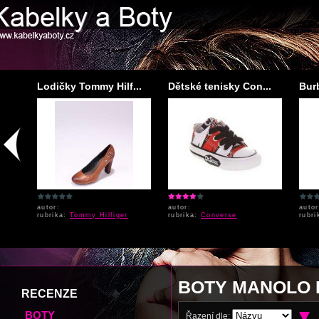
..
Lodičky Tommy Hilf...
Dětské tenisky Con...
Burb
autor:
autor:
auto
rubrika:
Tommy Hilfiger
rubrika:
Converse
rubr
BOTY MANOLO 
RECENZE
BOTY
Řazení dle: