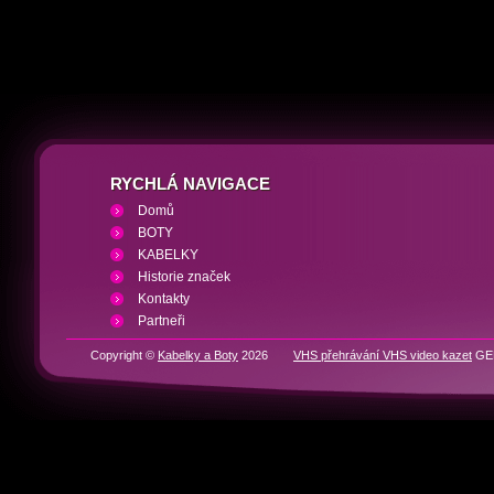
RYCHLÁ NAVIGACE
Domů
BOTY
KABELKY
Historie značek
Kontakty
Partneři
Copyright ©
Kabelky a Boty
2026
VHS přehrávání VHS video kazet
GEN