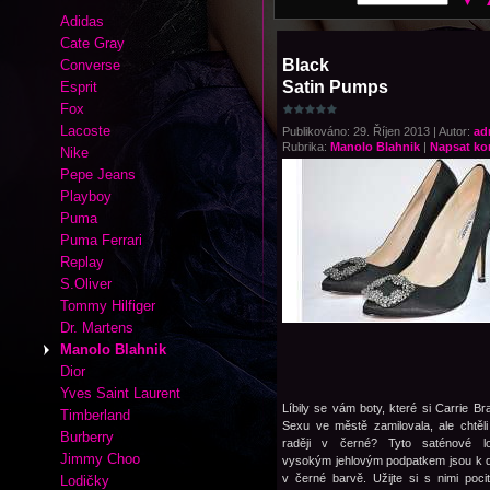
Adidas
Cate Gray
Black
Converse
Satin Pumps
Esprit
Fox
Lacoste
Publikováno: 29. Říjen 2013 | Autor:
ad
Rubrika:
Manolo Blahnik
|
Napsat ko
Nike
Pepe Jeans
Playboy
Puma
Puma Ferrari
Replay
S.Oliver
Tommy Hilfiger
Dr. Martens
Manolo Blahnik
Dior
Yves Saint Laurent
Líbily se vám boty, které si Carrie B
Timberland
Sexu ve městě zamilovala, ale chtěli
Burberry
raději v černé? Tyto saténové l
Jimmy Choo
vysokým jehlovým podpatkem jsou k di
v černé barvě. Užijte si s nimi pocit
Lodičky