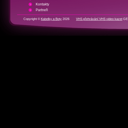
Kontakty
Partneři
Copyright ©
Kabelky a Boty
2026
VHS přehrávání VHS video kazet
GEN