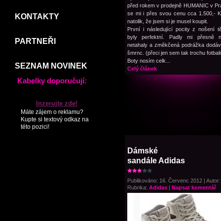
před rokem v prodejně HUMANIC v Pr
se mi i přes svou cenu cca 1.500,- Kč
KONTAKTY
natolik, že jsem si je musel koupit.
První i následující pocity z nošení t
byly perfektní. Padly mi přesně 
PARTNEŘI
netahaly a změkčená podrážka dodáv
šmrnc. (přeci jen sem tak trochu fotbali
Boty nosím celk...
SEZNAM NOVINEK
Celý článek
Kabelky doporučují:
Inzerujte zde!
Máte zájem o reklamu?
Kupte si textový odkaz na
této pozici!
Dámské
sandále Adidas
Publikováno: 16. Červenc 2012 | Autor:
Rubrika:
Adidas
|
Napsat komentář