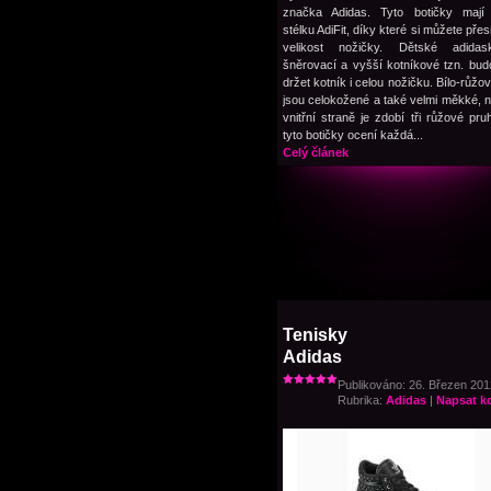
značka Adidas. Tyto botičky mají 
stélku AdiFit, díky které si můžete pře
velikost nožičky. Dětské adida
šněrovací a vyšší kotníkové tzn. bu
držet kotník i celou nožičku. Bílo-růžo
jsou celokožené a také velmi měkké, na
vnitřní straně je zdobí tři růžové pru
tyto botičky ocení každá...
Celý článek
Tenisky
Adidas
Publikováno: 26. Březen 2012
Rubrika:
Adidas
|
Napsat k