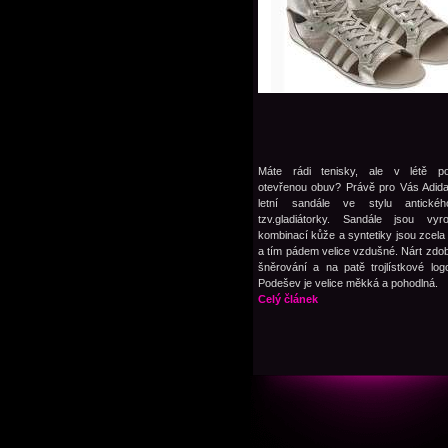
Máte rádi tenisky, ale v létě pot
otevřenou obuv? Právě pro Vás Adida
letní sandále ve stylu antické
tzv.gladiátorky. Sandále jsou vy
kombinací kůže a syntetiky jsou zcela
a tím pádem velice vzdušné. Nárt zdo
šněrování a na patě trojlístkové log
Podešev je velice měkká a pohodlná.
Celý článek