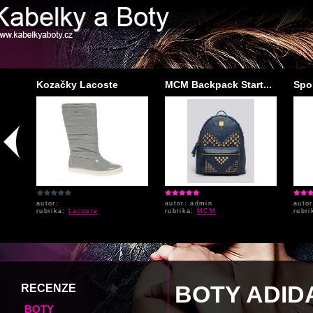
..
Kozačky Lacoste
MCM Backpack Start...
Spor
autor:
autor: admin
autor
rubrika:
Lacoste
rubrika:
MCM
rubr
BOTY ADID
RECENZE
BOTY