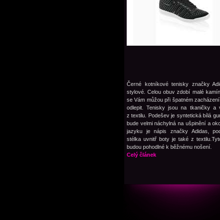
Černé kotníkové tenisky značky Adi
stylové. Celou obuv zdobí malé kamín
se Vám můžou při špatném zacházení 
odlepit. Tenisky jsou na tkaničky a
z textilu. Podešev je syntetická bílá g
bude velmi náchylná na ušpinění a ok
jazyku je nápis značky Adidas, po
stélka uvnitř boty je také z textilu.Ty
budou pohodlné k běžnému nošení.
Celý článek