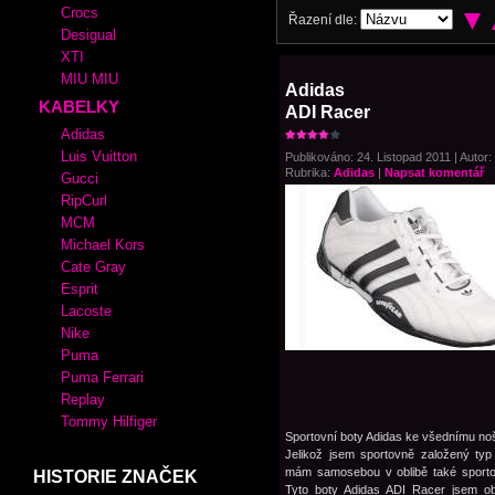
Crocs
Řazení dle:
Desigual
XTI
MIU MIU
Adidas
KABELKY
ADI Racer
Adidas
Luis Vuitton
Publikováno: 24. Listopad 2011 | Autor:
Rubrika:
Adidas
|
Napsat komentář
Gucci
RipCurl
MCM
Michael Kors
Cate Gray
Esprit
Lacoste
Nike
Puma
Puma Ferrari
Replay
Tommy Hilfiger
Sportovní boty Adidas ke všednímu no
Jelikož jsem sportovně založený typ
mám samosebou v oblibě také sporto
HISTORIE ZNAČEK
Tyto boty Adidas ADI Racer jsem ob