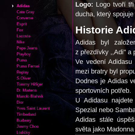
Logo:
Logo tvoří tř
Adidas
Cate Gray
ducha, který spojuje 
Converse
Esprit
Historie Adi
Fox
Lacoste
Adidas byl založ
Nike
Pepe Jeans
z přezdívky ,,Adi" a
Playboy
Puma
Ve vedení Adidasu p
Puma Ferrari
mezi bratry byl prop
Replay
S.Oliver
Dodnes je Adidas v
Tommy Hilfiger
sportovních potřeb.
Dr. Martens
Manolo Blahnik
U Adidasu najdete
Dior
Yves Saint Laurent
Spezial nebo Samba
Timberland
Adidas stále úspě
Burberry
Jimmy Choo
světa jako Madonna
Lodičky