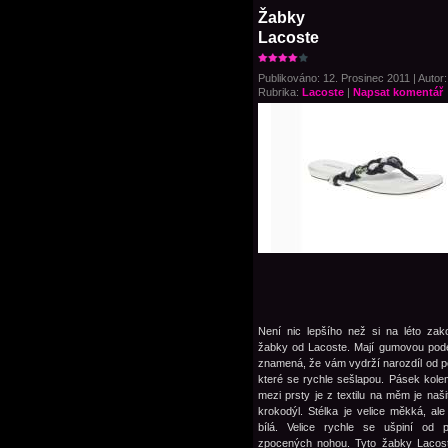
Žabky
Lacoste
Publikováno: 12. Prosinec 2011 | Autor:
Rubrika:
Lacoste
|
Napsat komentář
Není nic lepšího než si na léto zako
žabky od Lacoste. Mají gumovou pod
znamená, že vám vydrží narozdíl od 
které se rychle sešlapou. Pásek kole
mezi prsty je z textilu na měm je naši
krokodýl. Stélka je velice měkká, ale
bílá. Velice rychle se ušpiní od 
zpocených nohou. Tyto žabky Lacost