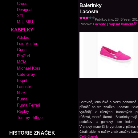
Crocs
Balerínky
Desigual
Lacoste
XTI
Publikováno: 28. Březen 2013
MIU MIU
Rubrika:
Lacoste
|
Napsat komentář
KABELKY
Adidas
Luis Vuitton
Gucci
RipCurl
MCM
Michael Kors
Cate Gray
Esprit
Lacoste
Nike
Puma
Barevné, lehoučké a velmi pohodlné 
Puma Ferrari
přináší na trh značka Lacoste. Bal
Replay
vyrábějí v různých barevných pr
růžové, modré, černé... Balerínky maj
Tommy Hilfiger
podešev a gumový lem kolem p
Vrchový materiál je vyroben z plátna. 
části najdeme našitý znak značky Laco
HISTORIE ZNAČEK
Celý článek