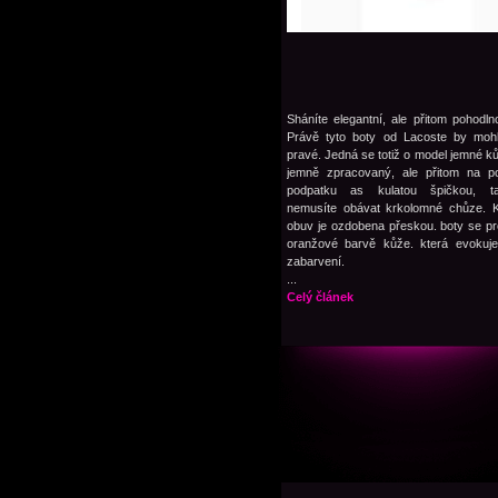
Sháníte elegantní, ale přitom pohodl
Právě tyto boty od Lacoste by mohl
pravé. Jedná se totiž o model jemné ků
jemně zpracovaný, ale přitom na p
podpatku as kulatou špičkou, t
nemusíte obávat krkolomné chůze. K
obuv je ozdobena přeskou. boty se pr
oranžové barvě kůže. která evokuje
zabarvení.
...
Celý článek