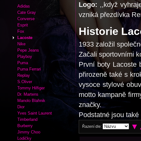
Logo:
,,když vyhraje
Adidas
Cate Gray
vzniká přezdívka Re
Converse
Esprit
Historie Lac
Fox
Lacoste
1933 založil společn
Nike
Pepe Jeans
Začali sportovními ko
Playboy
Puma
První boty Lacoste 
Puma Ferrari
přirozeně také s kro
Replay
S.Oliver
vysoce stylové obuvi
Tommy Hilfiger
motto kampaně firmy 
Dr. Martens
Manolo Blahnik
značky.
Dior
Yves Saint Laurent
Podstatné jsou také 
Timberland
Burberry
Řazení dle:
Jimmy Choo
Lodičky