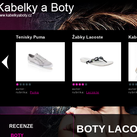
..
Tenisky Puma
Žabky Lacoste
Kab
autor:
autor:
autor
rubrika:
Puma
rubrika:
Lacoste
rubr
BOTY LAC
RECENZE
BOTY