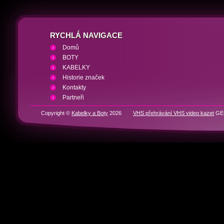
RYCHLÁ NAVIGACE
Domů
BOTY
KABELKY
Historie značek
Kontakty
Partneři
Copyright ©
Kabelky a Boty
2026
VHS přehrávání VHS video kazet
GEN