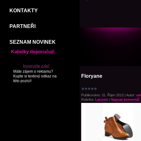
KONTAKTY
PARTNEŘI
SEZNAM NOVINEK
Kabelky doporučují:
Inzerujte zde!
Máte zájem o reklamu?
Floryane
Kupte si textový odkaz na
této pozici!
Publikováno: 31. Říjen 2013 | Autor:
ad
Rubrika:
Lacoste
|
Napsat komentář