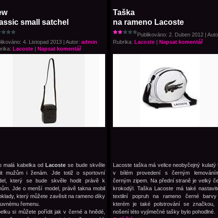
ew
Taška
assic small satchel
na rameno Lacoste
Publikováno: 2. Duben 2012 | Auto
likováno: 4. Listopad 2013 | Autor:
admin
Rubrika:
Lacoste
|
Napsat komentář
rika:
Lacoste
|
Napsat komentář
o malá kabelka od
Lacoste
se bude skvěle
Lacoste taška má velice neobyčejný kulatý 
it mužům i ženám. Jde totiž o sportovní
v bílém provedení s černým lemování
el, který se bude skvěle hodit právě k
černým zipem. Na přední straně je velký č
nům. Jde o menší model, právě takna mobil
krokodýl. Taška Lacoste má také nastavit
oklady, který můžete zavěsit na rameno díky
textilní popruh na rameno černé barv
suvnému řemenu.
kterém je také polstrování se značkou,
elku si můžete pořídit jak v černé a hnědé,
nošení této vyjímečné tašky bylo pohodlné.