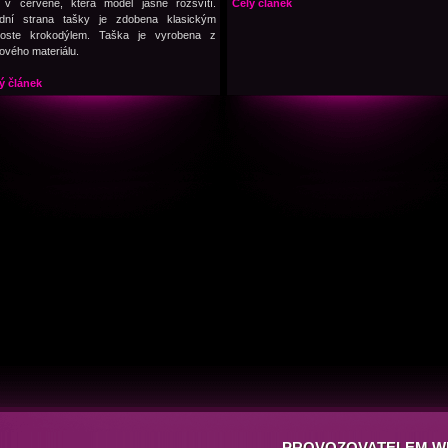
 v červené, která model jasně rozsvítí.
Celý článek
dní strana tašky je zdobena klasickým
oste krokodýlem. Taška je vyrobena z
kového materiálu.
ý článek
PROVOZOVATELEM W