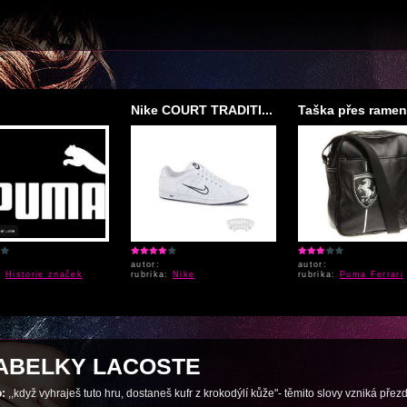
Nike COURT TRADITI...
Taška přes rameno
autor:
autor:
a:
Historie značek
rubrika:
Nike
rubrika:
Puma Ferrari
ABELKY LACOSTE
:
,,když vyhraješ tuto hru, dostaneš kufr z krokodýlí kůže"- těmito slovy vzniká př