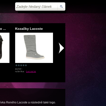
 ...
Kozačky Lacoste
Adidas ADI Racer
Fa
autor:
autor:
au
rubrika:
Lacoste
rubrika:
Adidas
ru
ezdívka Reného Lacoste a následně také logo.