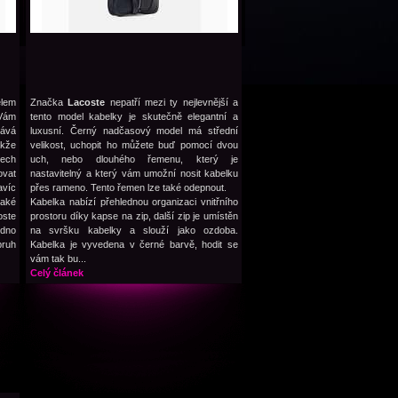
elem
Značka
Lacoste
nepatří mezi ty nejlevnější a
 Vám
tento model kabelky je skutečně elegantní a
dává
luxusní. Černý nadčasový model má střední
akže
velikost, uchopit ho můžete buď pomocí dvou
šech
uch, nebo dlouhého řemenu, který je
vat
nastavitelný a který vám umožní nosit kabelku
avíc
přes rameno. Tento řemen lze také odepnout.
také
Kabelka nabízí přehlednou organizaci vnitřního
oste
prostoru díky kapse na zip, další zip je umístěn
edno
na svršku kabelky a slouží jako ozdoba.
pruh
Kabelka je vyvedena v černé barvě, hodit se
vám tak bu...
Celý článek