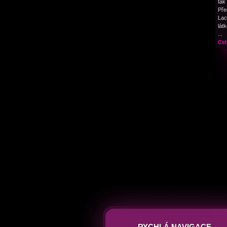
tak
Pře
Lac
lát
...
Cel
RYCHLÁ NAVIGACE