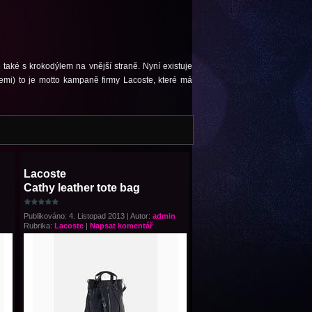
také s krokodýlem na vnější straně. Nyní existuje
zemi) to je motto kampaně firmy Lacoste, které má
Lacoste
Cathy leather tote bag
Publikováno: 4. Listopad 2013 | Autor:
admin
Rubrika:
Lacoste
|
Napsat komentář