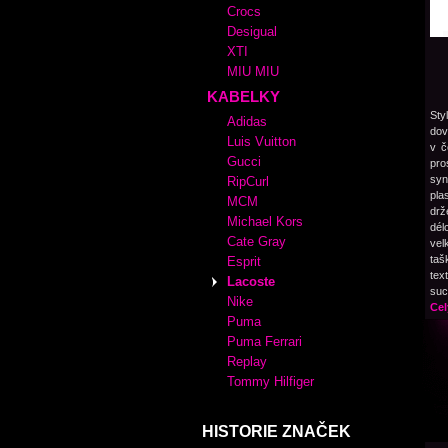
Crocs
Desigual
XTI
MIU MIU
KABELKY
Sty
Adidas
dov
Luis Vuitton
v č
Gucci
pro
syn
RipCurl
pla
MCM
drž
Michael Kors
dél
Cate Gray
vel
taš
Esprit
tex
Lacoste
suc
Nike
Cel
Puma
Puma Ferrari
Replay
Tommy Hilfiger
HISTORIE ZNAČEK