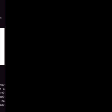
r:
tvar
m a
erný
elný
y na
 aby