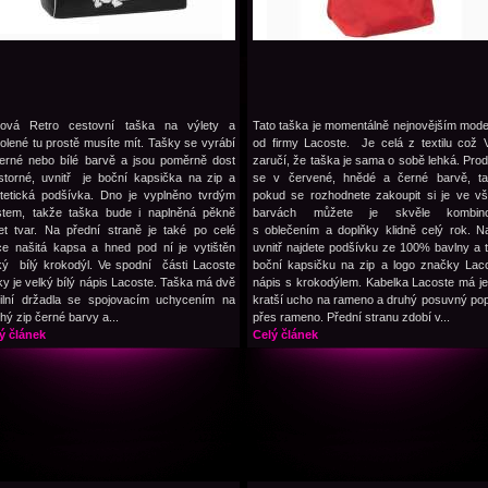
lová Retro cestovní taška na výlety a
Tato taška je momentálně nejnovějším mod
olené tu prostě musíte mít. Tašky se vyrábí
od firmy Lacoste. Je celá z textilu což
erné nebo bílé barvě a jsou poměrně dost
zaručí, že taška je sama o sobě lehká. Pro
storné, uvnitř je boční kapsička na zip a
se v červené, hnědé a černé barvě, t
tetická podšívka. Dno je vyplněno tvrdým
pokud se rozhodnete zakoupit si je ve v
stem, takže taška bude i naplněná pěkně
barvách můžete je skvěle kombino
et tvar. Na přední straně je také po celé
s oblečením a doplňky klidně celý rok. N
ce našitá kapsa a hned pod ní je vytištěn
uvnitř najdete podšívku ze 100% bavlny a 
ký bílý krokodýl. Ve spodní části Lacoste
boční kapsičku na zip a logo značky Lac
ky je velký bílý nápis Lacoste. Taška má dvě
nápis s krokodýlem. Kabelka Lacoste má j
tilní držadla se spojovacím uchycením na
kratší ucho na rameno a druhý posuvný po
hý zip černé barvy a...
přes rameno. Přední stranu zdobí v...
ý článek
Celý článek