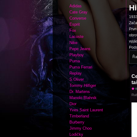
Hi
Adidas
Cate Gray
1933
Converse
Začal
Esprit
Prvn
Fox
obro
Lacoste
vyjá
Nike
Pods
Pepe Jeans
Playboy
Řa
Puma
Puma Ferrari
Replay
Ce
S.Oliver
ta
Tommy Hilfiger
Dr. Martens
Rub
Manolo Blahnik
Dior
Yves Saint Laurent
Timberland
Burberry
Jimmy Choo
Lodičky