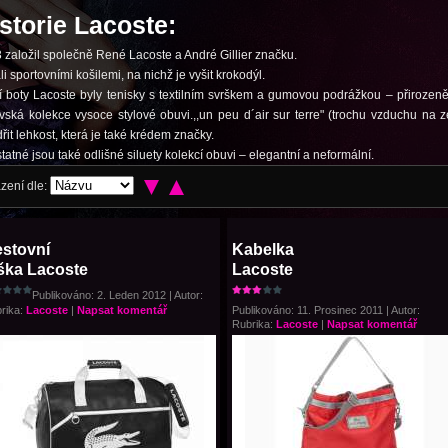
storie Lacoste:
 založil společně René Lacoste a André Gillier značku.
i sportovními košilemi, na nichž je vyšit krokodýl.
í boty Lacoste byly tenisky s textilním svrškem a gumovou podrážkou – přirozeně 
vská kolekce vysoce stylové obuvi.,,un peu d´air sur terre" (trochu vzduchu na 
dřit lehkost, která je také krédem značky.
tatné jsou také odlišné siluety kolekcí obuvi – elegantní a neformální.
zení dle:
stovní
Kabelka
ška Lacoste
Lacoste
Publikováno: 2. Leden 2012 | Autor:
rika:
Lacoste
|
Napsat komentář
Publikováno: 11. Prosinec 2011 | Autor:
Rubrika:
Lacoste
|
Napsat komentář