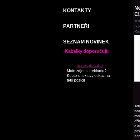
N
KONTAKTY
Cl
PARTNEŘI
Pub
Rub
SEZNAM NOVINEK
Kabelky doporučují:
Inzerujte zde!
Máte zájem o reklamu?
Kupte si textový odkaz na
této pozici!
Tat
hod
mod
dží
a d
po
Kab