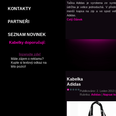
Taška Adidas je vyrobena ze syntet
údržba je velice jednoduchá. V přední
KONTAKTY
menší kapsa na zip a ve spod vel
Adidas.
Celý článek
PARTNEŘI
SEZNAM NOVINEK
Kabelky doporučují:
Inzerujte zde!
Máte zájem o reklamu?
Kupte si textový odkaz na
této pozici!
Kabelka
Adidas
Publikováno: 2. Leden 2013 |
Rubrika:
Adidas
|
Napsat k