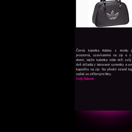
Černá kabelka Adidas z textilu j
prostorná, uzavíratelná na zip a 
dnem, takže kabelka stále drží svůj
dvě držadla z lakované syntetiky a uvn
kapsičku na zip. Na přední straně lo
našité se stříbrnými flitry.
Celý článek