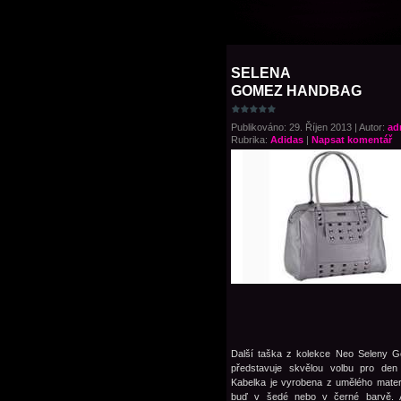
SELENA
GOMEZ HANDBAG
Publikováno: 29. Říjen 2013 | Autor:
ad
Rubrika:
Adidas
|
Napsat komentář
Další taška z kolekce Neo Seleny 
představuje skvělou volbu pro den 
Kabelka je vyrobena z umělého materi
buď v šedé nebo v černé barvě. At