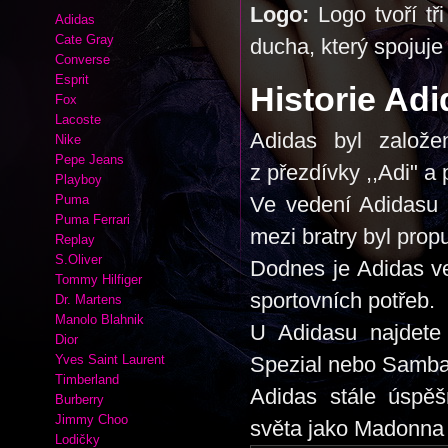
Logo:
Logo tvoří tř
Adidas
Cate Gray
ducha, který spojuje 
Converse
Esprit
Historie Adi
Fox
Lacoste
Adidas byl založ
Nike
Pepe Jeans
z přezdívky ,,Adi" a
Playboy
Puma
Ve vedení Adidasu p
Puma Ferrari
mezi bratry byl prop
Replay
S.Oliver
Dodnes je Adidas v
Tommy Hilfiger
sportovních potřeb.
Dr. Martens
Manolo Blahnik
U Adidasu najdete
Dior
Yves Saint Laurent
Spezial nebo Samba
Timberland
Adidas stále úspě
Burberry
Jimmy Choo
světa jako Madonna
Lodičky