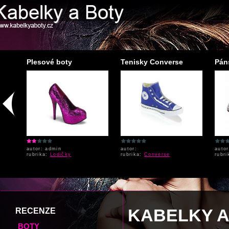
Plesové boty
Tenisky Converse
Pán
autor: admin
autor:
autor
rubrika:
Lodičky
rubrika:
Converse
rubr
KABELKY A
RECENZE
BOTY