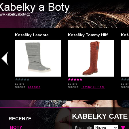
..
Kozačky Lacoste
Kozačky Tommy Hilf...
Kož
autor:
autor:
auto
rubrika:
Lacoste
rubrika:
Tommy Hilfiger
rubr
KABELKY CATE
RECENZE
BOTY
Řazení dle: