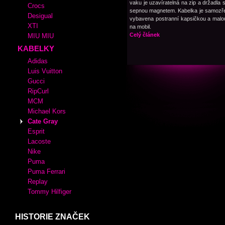
vaku je uzavíratelná na zip a držadla 
Crocs
sepnou magnetem. Kabelka je samozř
Desigual
vybavena postranní kapsičkou a mal
XTI
na mobil.
Celý článek
MIU MIU
KABELKY
Adidas
Luis Vuitton
Gucci
RipCurl
MCM
Michael Kors
Cate Gray
Esprit
Lacoste
Nike
Puma
Puma Ferrari
Replay
Tommy Hilfiger
HISTORIE ZNAČEK