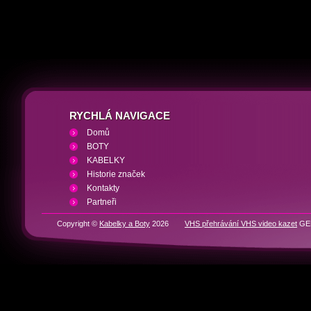
RYCHLÁ NAVIGACE
Domů
BOTY
KABELKY
Historie značek
Kontakty
Partneři
Copyright ©
Kabelky a Boty
2026
VHS přehrávání VHS video kazet
GEN