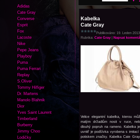
Adidas
Cate Gray
Kabelka
Converse
Cate Gray
Esprit
Fox
Publikováno: 19. Leden 2013 
Lacoste
Rubrika:
Cate Gray
|
Napsat komentá
Nike
Pepe Jeans
Playboy
Puma
Puma Ferrari
Replay
S.Oliver
Tommy Hilfiger
Dr. Martens
Manolo Blahnik
Dior
Yves Saint Laurent
Velice elegantní kabelka, kterou mů
Timberland
malým držadlům nosit v ruce, neb
Burberry
dlouhý popruh na rameno. Kabelka j
Jimmy Choo
uvnitř je podšívka vyrobena s imitací
potiskem značky. Kabelka Cate Gray
Lodičky