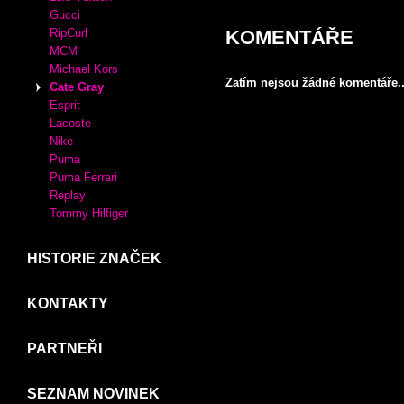
Crocs
Desigual
XTI
MIU MIU
KABELKY
Adidas
Luis Vuitton
Gucci
KOMENTÁŘE
RipCurl
MCM
Michael Kors
Zatím nejsou žádné komentáře..
Cate Gray
Esprit
Lacoste
Nike
Puma
Puma Ferrari
Replay
Tommy Hilfiger
HISTORIE ZNAČEK