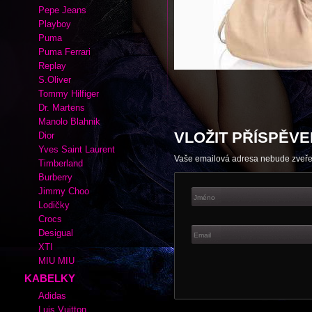
Autor:
|
Rubrika kabelek a bot:
Cate
Adidas
Cate Gray
Converse
Esprit
Fox
Lacoste
Nike
Pepe Jeans
Playboy
Puma
Puma Ferrari
Replay
S.Oliver
Tommy Hilfiger
Dr. Martens
Manolo Blahnik
VLOŽIT PŘÍSPĚVE
Dior
Yves Saint Laurent
Vaše emailová adresa nebude zveř
Timberland
Burberry
Jimmy Choo
Lodičky