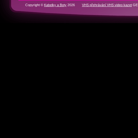
RYCHLÁ NAVIGACE
Domů
BOTY
KABELKY
Historie značek
Kontakty
Partneři
Copyright ©
Kabelky a Boty
2026
VHS přehrávání VHS video kazet
GEN