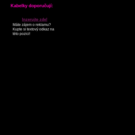
KONTAKTY
PARTNEŘI
SEZNAM NOVINEK
Kabelky doporučují:
Inzerujte zde!
Máte zájem o reklamu?
Kupte si textový odkaz na
této pozici!