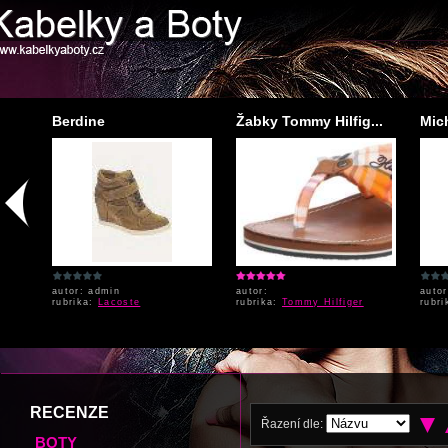
Berdine
Žabky Tommy Hilfig...
Mic
autor: admin
autor:
auto
rubrika:
Lacoste
rubrika:
Tommy Hilfiger
rubr
RECENZE
Řazení dle:
BOTY