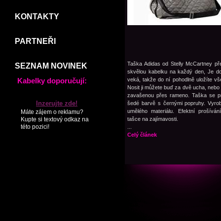
KONTAKTY
PARTNEŘI
Taška Adidas od Stelly McCartney př
SEZNAM NOVINEK
skvělou kabelku na každý den, Je d
veká, takže do ní pohodlně uložíte v
Kabelky doporučují:
Nosit ji můžete buď za dvě ucha, nebo
zavašenou přes rameno. Taška se p
Inzerujte zde!
šedé barvě s černými popruhy. Vyro
umělého materiálu. Efektní prošívá
Máte zájem o reklamu?
Kupte si textový odkaz na
tašce na zajímavosti.
této pozici!
...
Celý článek