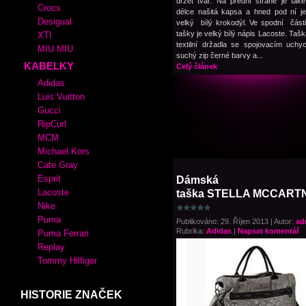
držet tvar. Na přední straně je tak
Crocs
délce našitá kapsa a hned pod ní je
Desigual
velký bílý krokodýl. Ve spodní část
tašky je velký bílý nápis Lacoste. Taš
XTI
textilní držadla se spojovacím uch
MIU MIU
suchý zip černé barvy a...
KABELKY
Celý článek
Adidas
Luis Vuitton
Gucci
RipCurl
MCM
Michael Kors
Cate Gray
Esprit
Dámská
Lacoste
taška STELLA MCCART
Nike
Puma
Publikováno: 29. Říjen 2013 | Autor:
ad
Rubrika:
Adidas
|
Napsat komentář
Puma Ferrari
Replay
Tommy Hilfiger
HISTORIE ZNAČEK