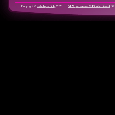
Copyright ©
Kabelky a Boty
2026
VHS přehrávání VHS video kazet
GEN