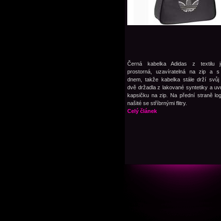
Černá kabelka Adidas z textilu j
prostorná, uzavíratelná na zip a 
dnem, takže kabelka stále drží svůj
dvě držadla z lakované syntetiky a uvn
kapsičku na zip. Na přední straně lo
našité se stříbrnými flitry.
Celý článek