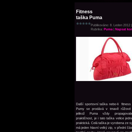
Fitness
taška Puma
Publikováno: 8. Leden 2012 |
Rubrika:
Puma
|
Napsat ko
Další sportovní taška nebo-li fitness
Pumy se prodává v tmavě růžové
jelikož Puma vždy propagoval
praktičnost, je i tato taška velice je
praktická. Celá taška je vyrobena ze s
má jeden hlavní velký zip, v přední část