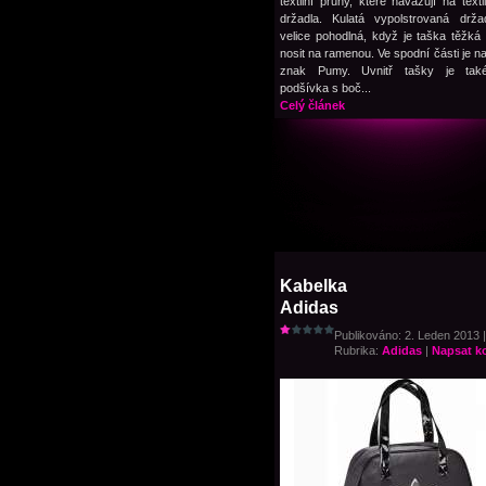
textilní pruhy, které navazují na texti
držadla. Kulatá vypolstrovaná drža
velice pohodlná, když je taška těžká 
nosit na ramenou. Ve spodní části je na
znak Pumy. Uvnitř tašky je také 
podšívka s boč...
Celý článek
Kabelka
Adidas
Publikováno: 2. Leden 2013 |
Rubrika:
Adidas
|
Napsat k