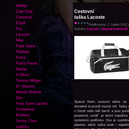
Adidas
Cestovní
Cate Gray
taška Lacoste
Converse
Esprit
Publikováno: 2. Leden 2012 |
Fox
Rubrika:
Lacoste
|
Napsat komentář
Lacoste
Nike
Pepe Jeans
Playboy
Puma
Puma Ferrari
Replay
S.Oliver
Tommy Hilfiger
Dr. Martens
Manolo Blahnik
Dior
Stylová Retro cestovní taška na 
Yves Saint Laurent
dovolené tu prostě musíte mít. Tašky 
Timberland
v černé nebo bílé barvě a jsou pom
Burberry
prostorné, uvnitř je boční kapsička
syntetická podšívka. Dno je vyplně
Jimmy Choo
plastem, takže taška bude i naplně
Lodičky