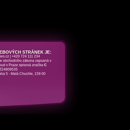
EBOVÝCH STRÁNEK JE:
nes.cz | +420 724 111 234
dle obchodního zákona zapsaná v
soud v Praze spisová značka
C
 CZ24809535
aha 5 - Malá Chuchle, 159 00