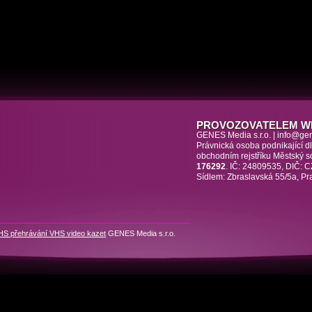
PROVOZOVATELEM W
GENES Media s.r.o. | info@ge
Právnická osoba podnikající 
obchodním rejstříku Městský 
176292
. IČ: 24809535, DIČ:
Sídlem: Zbraslavská 55/5a, Pr
HS přehrávání VHS video kazet
GENES Media s.r.o.