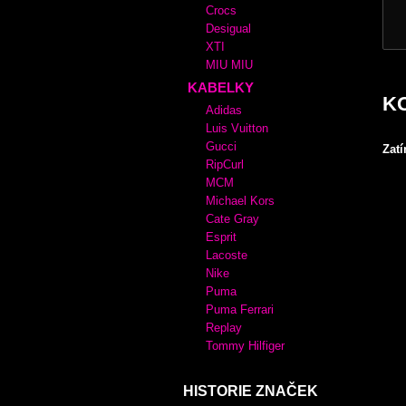
Crocs
Desigual
XTI
MIU MIU
KABELKY
K
Adidas
Luis Vuitton
Gucci
Zat
RipCurl
MCM
Michael Kors
Cate Gray
Esprit
Lacoste
Nike
Puma
Puma Ferrari
Replay
Tommy Hilfiger
HISTORIE ZNAČEK