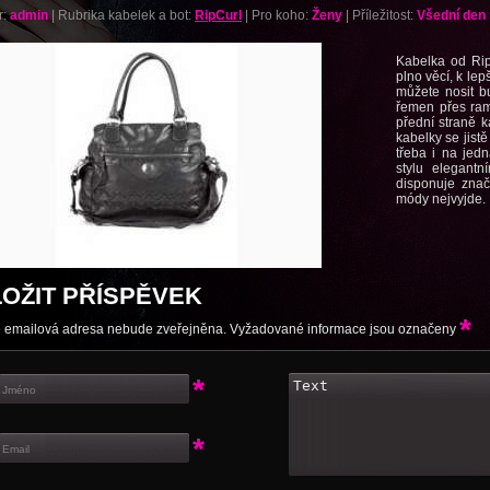
r:
admin
|
Rubrika kabelek a bot:
RipCurl
|
Pro koho:
Ženy
|
Příležitost:
Všední den
Kabelka od Rip
plno věcí, k le
můžete nosit b
řemen přes ra
přední straně k
kabelky se jist
třeba i na jedn
stylu elegantn
disponuje zna
módy nejvyjde.
LOŽIT PŘÍSPĚVEK
*
 emailová adresa nebude zveřejněna. Vyžadované informace jsou označeny
*
*