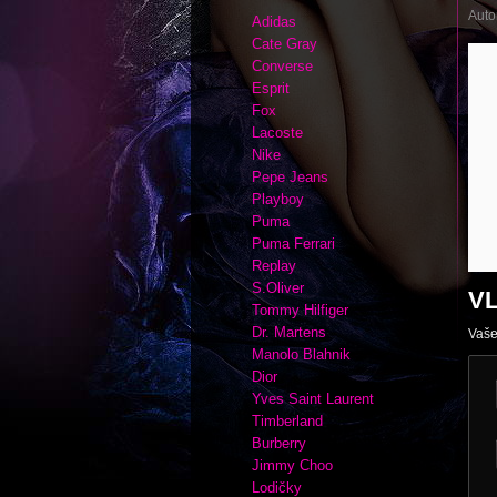
Auto
Adidas
Cate Gray
Converse
Esprit
Fox
Lacoste
Nike
Pepe Jeans
Playboy
Puma
Puma Ferrari
Replay
S.Oliver
V
Tommy Hilfiger
Dr. Martens
Vaše
Manolo Blahnik
Dior
Yves Saint Laurent
Timberland
Burberry
Jimmy Choo
Lodičky