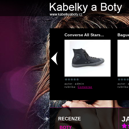
Dětské botičky Nik...
Converse All Stars...
Baguet
autor:
autor: admin
autor: 
rubrika:
Nike
rubrika:
Converse
rubrik
J
RECENZE
BOTY