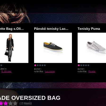
te Bag s.Oli...
Pánské tenisky Lac...
Tenisky Puma
admin
autor:
autor:
a:
S.Oliver
rubrika:
Lacoste
rubrika:
Puma
ADE OVERSIZED BAG
( 2 hlasů)