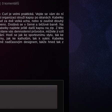
|
0 komentářů
 Curl je velmi praktická. Vejde se vám do ní
pší organizaci slouží kapsy po stranách. Kabelku
uď za dvě velká ucha, nebo si zavěsit dlouhý
meno. Dodává se v černé a béžové barvě. Na
abelky najdete ještě další kapsu na zip. Z této
ě stane vás dennodenní průvodce, můžete ji vzít
ání. Hodí se jak ke sportovnímu stylu, tak ke
ímu, jak ke kalhotům, tak k sukni. Kabelka
čně nadčasovým designem, takže hned tak z