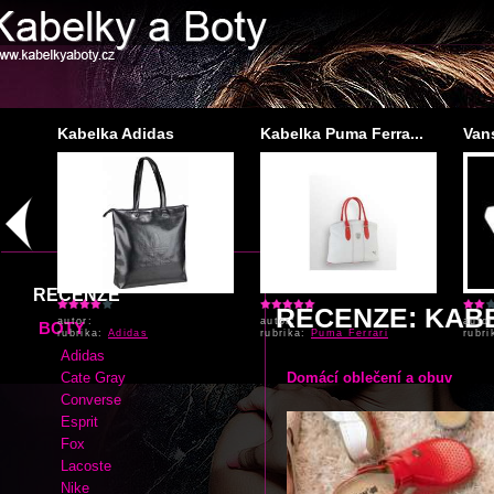
...
Kabelka Adidas
Kabelka Puma Ferra...
Van
RECENZE
RECENZE: KABE
autor:
autor:
autor
BOTY
rubrika:
Adidas
rubrika:
Puma Ferrari
rubr
Adidas
Cate Gray
Domácí oblečení a obuv
Converse
Esprit
Fox
Lacoste
Nike