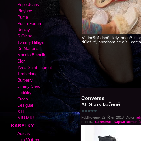
Pepe Jeans
Playboy
Puma
Puma Ferrari
Replay
S.Oliver
V dnešní době, kdy hodně z ná
důležité, abychom se cítili dom
Tommy Hilfiger
Dr. Martens
Manolo Blahnik
Dior
Yves Saint Laurent
Timberland
Burberry
Jimmy Choo
Lodičky
Converse
Crocs
All Stars kožené
Desigual
XTI
Publikováno: 29. Říjen 2013 | Autor:
ad
MIU MIU
Rubrika:
Converse
|
Napsat komentá
KABELKY
Adidas
Luis Vuitton