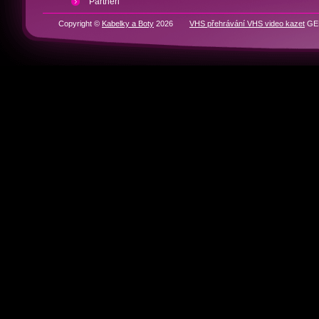
Partneři
Copyright ©
Kabelky a Boty
2026
VHS přehrávání VHS video kazet
GEN