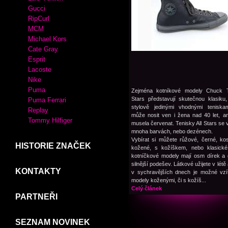
Gucci
RipCurl
MCM
Michael Kors
Cate Gray
Esprit
Lacoste
Nike
Puma
Zejména kotníkové modely Chuck Ta
Stars představují skutečnou klasiku,
Puma Ferrari
stylově jedinými vhodnými teniskam
Replay
může nosit ven i žena nad 40 let, a
Tommy Hilfiger
musela červenat. Tenisky All Stars se 
mnoha barvách, nebo dezénech.
Vybírat si můžete růžové, černé, ko
HISTORIE ZNAČEK
kožené, s kožíškem, nebo klasické 
kotníčkové modely mají osm dírek a
silnější podešev. Látkové užijete v létě 
KONTAKTY
v sychravějších dnech je možné vzí
modely koženými, či s kožíš...
Celý článek
PARTNEŘI
SEZNAM NOVINEK