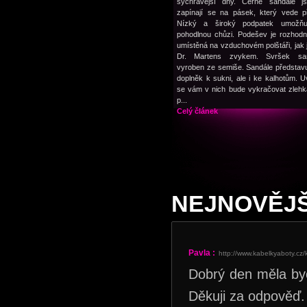
sychravější dny. Černé sandále js
zapínají se na pásek, který vede p
Nízký a široký podpatek umožňu
pohodlnou chůzi. Podešev je rozhod
umístěná na vzduchovém polštáři, jak 
Dr. Martens zvykem. Svršek san
vyroben ze semiše. Sandále představu
doplněk k sukni, ale i ke kalhotům. Uv
se vám v nich bude vykračovat zlehka
p...
Celý článek
NEJNOVĚJŠ
Pavla :
http://www.kabelkyaboty.cz/
Dobrý den měla bych
Děkuji za odpověď.