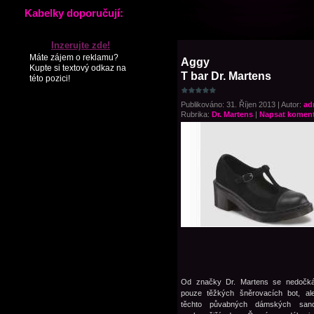
Kabelky doporučují:
Inzerujte zde!
Máte zájem o reklamu?
Aggy
Kupte si textový odkaz na
T bar Dr. Martens
této pozici!
Publikováno: 31. Říjen 2013 | Autor:
ad
Rubrika:
Dr. Martens
|
Napsat koment
Od značky Dr. Martens se nedočká
pouze těžkých šněrovacích bot, ale
těchto půvabných dámských sand