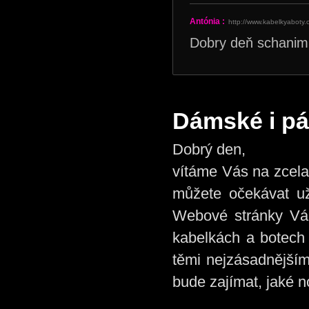
Antónia :
http://www.kabelkyaboty
Dobry deň schanim 
Dámské i pá
Dobrý den,
vítáme Vás na zcela
můžete očekávat už
Webové stránky Vám
kabelkách a botech 
těmi nejzásadnějším
bude zajímat, jaké n