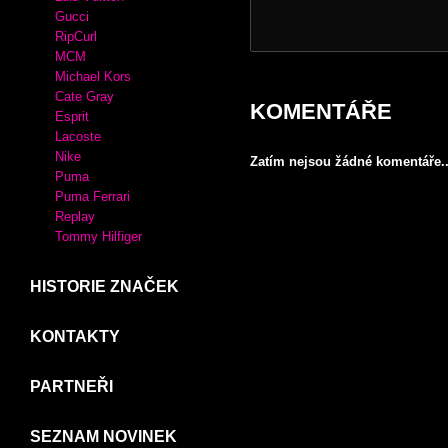
Crocs
Desigual
XTI
MIU MIU
KABELKY
Adidas
Luis Vuitton
Gucci
RipCurl
MCM
Michael Kors
Cate Gray
KOMENTÁŘE
Esprit
Lacoste
Nike
Zatím nejsou žádné komentáře..
Puma
Puma Ferrari
Replay
Tommy Hilfiger
HISTORIE ZNAČEK