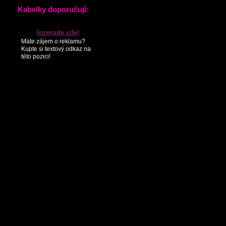
KONTAKTY
PARTNEŘI
SEZNAM NOVINEK
Kabelky doporučují:
Inzerujte zde!
Máte zájem o reklamu?
Kupte si textový odkaz na
této pozici!