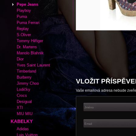
Autor:
|
Rubrika kabelek a bot:
Pepe
Adidas
Cate Gray
Converse
Esprit
Fox
Lacoste
Nike
Pepe Jeans
Playboy
Puma
Puma Ferrari
Replay
S.Oliver
Tommy Hilfiger
Dr. Martens
Manolo Blahnik
Dior
Yves Saint Laurent
Timberland
Burberry
VLOŽIT PŘÍSPĚVE
Jimmy Choo
Lodičky
Vaše emailová adresa nebude zveř