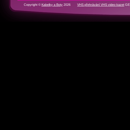
RYCHLÁ NAVIGACE
Domů
BOTY
KABELKY
Historie značek
Kontakty
Partneři
Copyright ©
Kabelky a Boty
2026
VHS přehrávání VHS video kazet
GEN