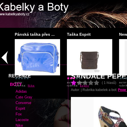
Pánská taška přes ...
Taška Esprit
New 
autor:
autor: admin
auto
rubrika:
Nike
rubrika:
Esprit
rubr
SANDÁLE PEPE
RECENZE
( 1 hlasů)
BOTY