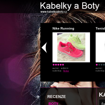
Kožené boty XTI
Nike Running
Tenis
autor: admin
autor: admin
autor:
rubrika:
XTI
rubrika:
Nike
rubrik
K
RECENZE
BOTY
Řa