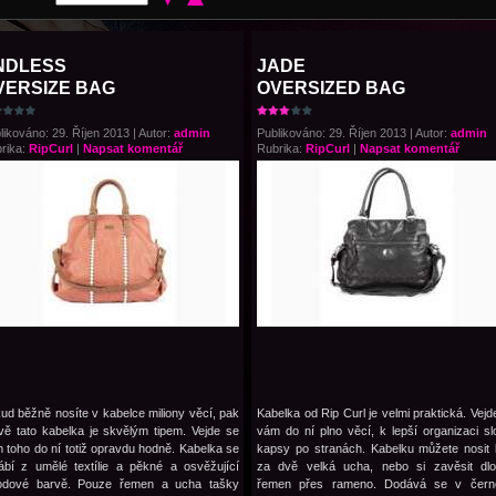
NDLESS
JADE
VERSIZE BAG
OVERSIZED BAG
likováno: 29. Říjen 2013 | Autor:
admin
Publikováno: 29. Říjen 2013 | Autor:
admin
rika:
RipCurl
|
Napsat komentář
Rubrika:
RipCurl
|
Napsat komentář
ud běžně nosíte v kabelce miliony věcí, pak
Kabelka od Rip Curl je velmi praktická. Vejd
vě tato kabelka je skvělým tipem. Vejde se
vám do ní plno věcí, k lepší organizaci sl
 toho do ní totiž opravdu hodně. Kabelka se
kapsy po stranách. Kabelku můžete nosit
ábí z umělé textílie a pěkné a osvěžující
za dvě velká ucha, nebo si zavěsit dl
odové barvě. Pouze řemen a ucha tašky
řemen přes rameno. Dodává se v čern