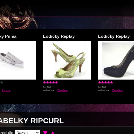
ky Puma
Lodičky Replay
Lodičky Replay
autor:
autor:
a:
Puma
rubrika:
Replay
rubrika:
Replay
ABELKY RIPCURL
zení dle: