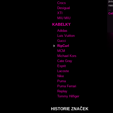
jso
Crocs
nas
Desigual
...
XTI
Cel
MIU MIU
KABELKY
Adidas
Luis Vuitton
Gucci
RipCurl
MCM
Michael Kors
Cate Gray
Esprit
Lacoste
Nike
Puma
Puma Ferrari
Replay
Tommy Hilfiger
HISTORIE ZNAČEK