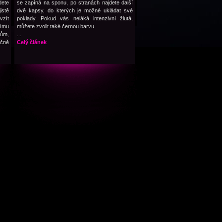
dete
se zapíná na sponu, po stranách najdete další
istě
dvě kapsy, do kterých je možné ukládat své
vzít
poklady. Pokud vás neláká intenzivní žlutá,
nímu
můžete zvolit také černou barvu.
tům,
...
čně
Celý článek