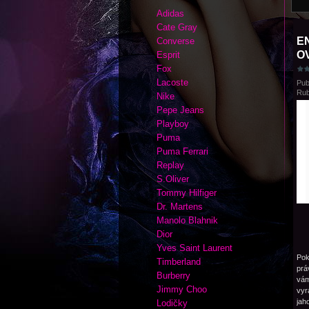
Adidas
Cate Gray
E
Converse
O
Esprit
Fox
Lacoste
Pub
Rub
Nike
Pepe Jeans
Playboy
Puma
Puma Ferrari
Replay
S.Oliver
Tommy Hilfiger
Dr. Martens
Manolo Blahnik
Dior
Yves Saint Laurent
Pok
Timberland
prá
Burberry
vám
Jimmy Choo
vyr
jah
Lodičky