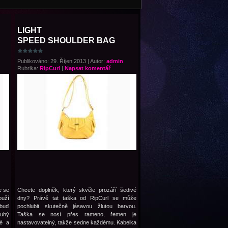
LIGHT
SPEED SHOULDER BAG
Publikováno: 29. Říjen 2013 | Autor:
admin
Rubrika:
RipCurl
|
Napsat komentář
e se
Chcete doplněk, který skvěle prozáří šedivé
ouží
dny? Právě tat taška od RipCurl se může
 buď
pochlubit skutečně jásavou žlutou barvou.
ouhý
Taška se nosí přes rameno, řemen je
é a
nastavovatelný, takže sedne každému. Kabelka