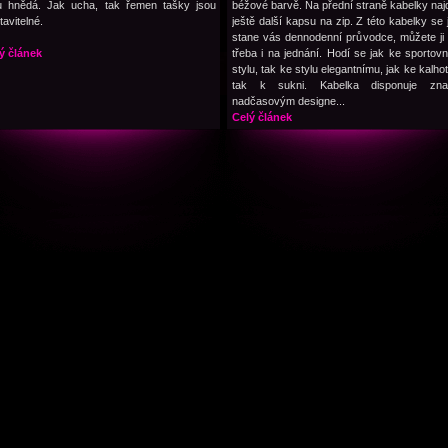
u hnědá. Jak ucha, tak řemen tašky jsou
béžové barvě. Na přední straně kabelky naj
tavitelné.
ještě další kapsu na zip. Z této kabelky se j
stane vás dennodenní průvodce, můžete ji 
ý článek
třeba i na jednání. Hodí se jak ke sportov
stylu, tak ke stylu elegantnímu, jak ke kalho
tak k sukni. Kabelka disponuje zna
nadčasovým designe...
Celý článek