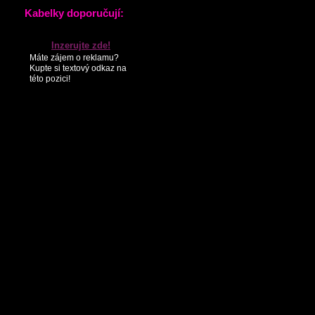
KONTAKTY
PARTNEŘI
SEZNAM NOVINEK
Kabelky doporučují:
Inzerujte zde!
Máte zájem o reklamu?
Kupte si textový odkaz na
této pozici!