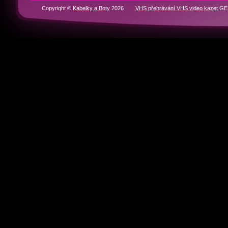
RYCHLÁ NAVIGACE
Domů
BOTY
KABELKY
Historie značek
Kontakty
Partneři
Copyright ©
Kabelky a Boty
2026
VHS přehrávání VHS video kazet
GEN