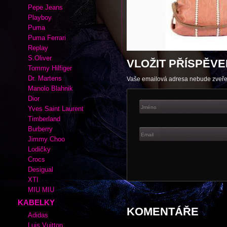
Autor:
admin
|
Rubrika kabelek a bo
Adidas
Cate Gray
Converse
Esprit
Fox
Lacoste
Nike
Pepe Jeans
Playboy
Puma
Puma Ferrari
Replay
S.Oliver
VLOŽIT PŘÍSPĚVE
Tommy Hilfiger
Dr. Martens
Vaše emailová adresa nebude zveř
Manolo Blahnik
Dior
Yves Saint Laurent
Timberland
Burberry
Jimmy Choo
Lodičky