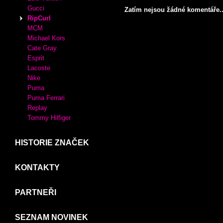
Crocs
Desigual
XTI
MIU MIU
KABELKY
KOMENTÁŘE
Adidas
Luis Vuitton
Gucci
Zatím nejsou žádné komentáře..
RipCurl
MCM
Michael Kors
Cate Gray
Esprit
Lacoste
Nike
Puma
Puma Ferrari
Replay
Tommy Hilfiger
HISTORIE ZNAČEK