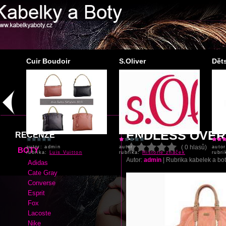
Cuir Boudoir
S.Oliver
Děts
autor: admin
autor:
autor
rubrika:
Luis Vuitton
rubrika:
Historie značek
rubr
ENDLESS OVER
RECENZE
( 0 hlasů)
BOTY