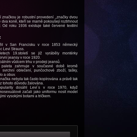
 značkou je robustní provedení ,,značky dvou
e dva koně, kteří se marně pokoušejí roztrhnout
. Od roku 1936 existuje také červené textilní
:
ožil v San Francisku v roce 1853 německý
c Levi Strauss.
etech 19.století se již vyráběly montérky
první jeansy v roce 1920.
bálním vůdcem trhu v prodeji jeansů.
á paleta zahrnuje v současné době kromě
 svrchní oblečení, punčochové zboží, tašky,
lo a obuv.
značka nebyla tak často kopírována a právě tak
 z tohoto důvodu žalována.
opularity dosáhl Levi´s v roce 1970, když
mosexuálové začali jako uniformu nosit model
ými vysokými botami a tričkem.