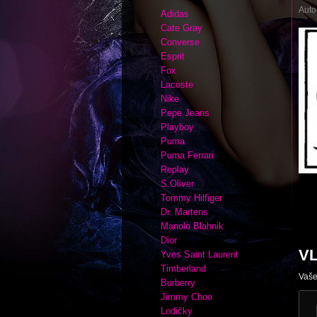
Auto
Adidas
Cate Gray
Converse
Esprit
Fox
Lacoste
Nike
Pepe Jeans
Playboy
Puma
Puma Ferrari
Replay
S.Oliver
Tommy Hilfiger
Dr. Martens
Manolo Blahnik
Dior
V
Yves Saint Laurent
Timberland
Vaše
Burberry
Jimmy Choo
Lodičky