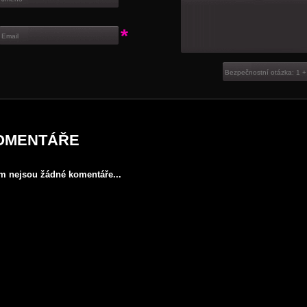
*
OMENTÁŘE
ím nejsou žádné komentáře...