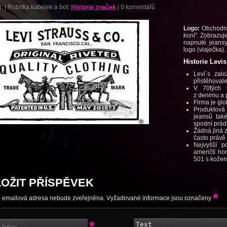
r:
|
Rubrika kabelek a bot:
Historie značek
|
0 komentářů
Logo:
Obchodní
koní". Zobrazuj
napnuté jeansy
logo (vlaječka).
Historie Levis
Levi´s zal
přistěhovale
V 70tých l
z denimu a 
Firma je glo
Produktov
jeansů také
spodní prád
Žádná jiná 
často právě
Nejvyšší p
američtí ho
501 s kožen
LOŽIT PŘÍSPĚVEK
*
 emailová adresa nebude zveřejněna. Vyžadované informace jsou označeny
*