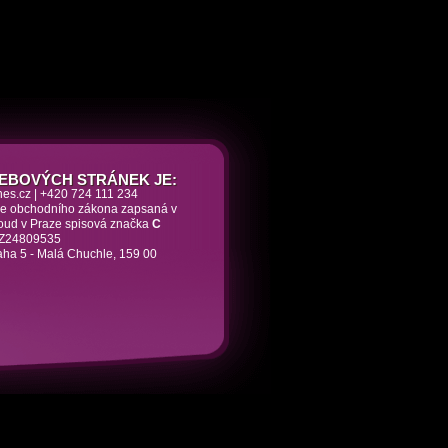
EBOVÝCH STRÁNEK JE:
nes.cz | +420 724 111 234
dle obchodního zákona zapsaná v
soud v Praze spisová značka
C
 CZ24809535
aha 5 - Malá Chuchle, 159 00