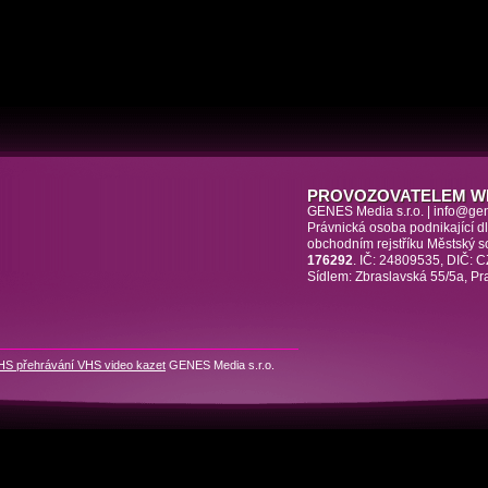
PROVOZOVATELEM W
GENES Media s.r.o. | info@ge
Právnická osoba podnikající 
obchodním rejstříku Městský 
176292
. IČ: 24809535, DIČ:
Sídlem: Zbraslavská 55/5a, Pr
HS přehrávání VHS video kazet
GENES Media s.r.o.