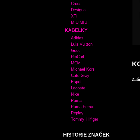
Crocs
Desigual
XTI
MIU MIU
KABELKY
Adidas
Luis Vuitton
Gucci
RipCurl
K
MCM
Michael Kors
Cate Gray
Zat
Esprit
Lacoste
Nike
Puma
Puma Ferrari
Replay
Tommy Hilfiger
HISTORIE ZNAČEK