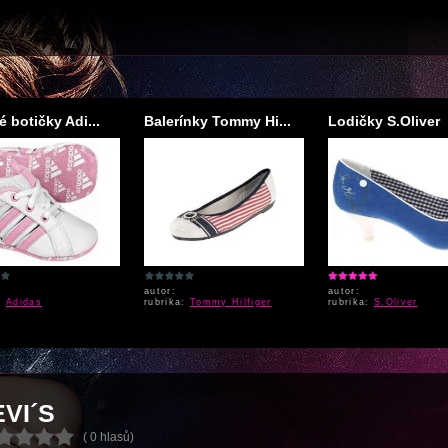
 botičky Adi...
Balerínky Tommy Hi...
Lodičky S.Oliver
autor:
autor:
a:
Adidas
rubrika:
Tommy Hilfiger
rubrika:
S.Oliver
EVI´S
( 0 hlasů)