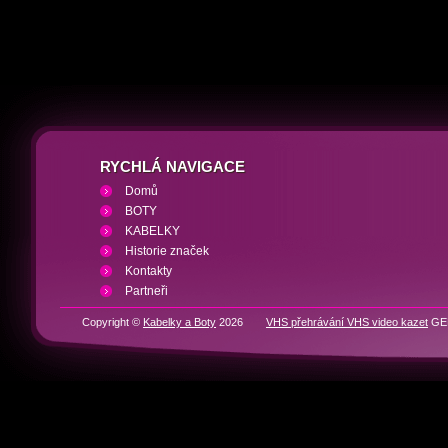
RYCHLÁ NAVIGACE
Domů
BOTY
KABELKY
Historie značek
Kontakty
Partneři
Copyright ©
Kabelky a Boty
2026
VHS přehrávání VHS video kazet
GEN