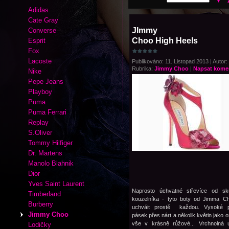
Adidas
Cate Gray
JImmy
Converse
Choo High Heels
Esprit
Fox
Lacoste
Publikováno: 11. Listopad 2013 | Autor:
Rubrika:
Jimmy Choo
|
Napsat kome
Nike
Pepe Jeans
Playboy
Puma
Puma Ferrari
Replay
S.Oliver
Tommy Hilfiger
Dr. Martens
Manolo Blahnik
Dior
Yves Saint Laurent
Naprosto úchvatné střevíce od sk
Timberland
kouzelníka - tyto boty od Jimma C
Burberry
uchváit prostě každou. Vysoké p
Jimmy Choo
pásek přes nárt a několik květin jako 
vše v krásně růžové... Vrchnolná 
Lodičky