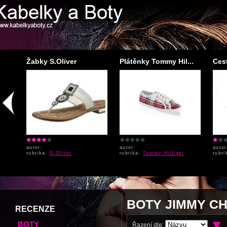
...
Žabky S.Oliver
Plátěnky Tommy Hil...
Cest
autor:
autor:
autor
rubrika:
S.Oliver
rubrika:
Tommy Hilfiger
rubr
BOTY JIMMY C
RECENZE
BOTY
Řazení dle: