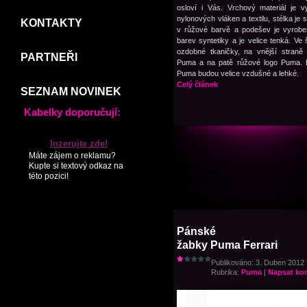
osloví i Vás. Vrchový materiál je 
nylonových vláken a textilu, stélka je 
KONTAKTY
v růžové barvě a podešev je vyrobe
barev syntetiky a je velice tenká. Ve 
ozdobné tkaničky, na vnější straně 
PARTNEŘI
Puma a na patě růžové logo Puma. B
Puma budou velice vzdušné a lehké.
Celý článek
SEZNAM NOVINEK
Kabelky doporučují:
Inzerujte zde!
Máte zájem o reklamu?
Kupte si textový odkaz na
této pozici!
Pánské
žabky Puma Ferrari
Publikováno: 3. Duben 2012 |
Rubrika:
Puma
|
Napsat ko