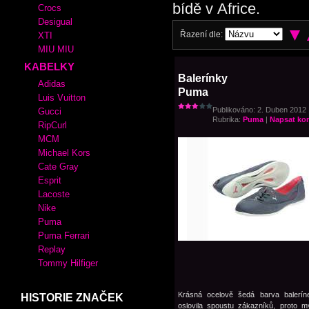
bídě v Africe.
Crocs
Desigual
Řazení dle:
XTI
MIU MIU
KABELKY
Balerínky
Adidas
Puma
Luis Vuitton
Publikováno: 2. Duben 2012 |
Gucci
Rubrika:
Puma
|
Napsat ko
RipCurl
MCM
Michael Kors
Cate Gray
Esprit
Lacoste
Nike
Puma
Puma Ferrari
Replay
Tommy Hilfiger
Krásná ocelově šedá barva balerí
HISTORIE ZNAČEK
oslovila spoustu zákazníků, proto m