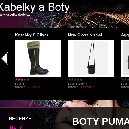
...
Kozačky S.Oliver
New Classic small ...
Aggy
autor:
autor: admin
auto
rubrika:
S.Oliver
rubrika:
Lacoste
rubr
BOTY PUM
RECENZE
BOTY