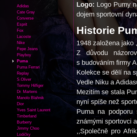
Logo:
Logo Pumy nav
Adidas
Cate Gray
dojem sportovní dyn
Converse
Esprit
Historie Pu
Fox
Lacoste
1948 založena jako 
Nike
Pepe Jeans
Z důvodu názorový
Playboy
Puma
s budováním firmy A
Puma Ferrari
Kolekce se dělí na s
Replay
S.Oliver
Vedle Niku a Adidas
Tommy Hilfiger
Mezitím se stala Pum
Dr. Martens
Manolo Blahnik
nyní spíše než spor
Dior
Yves Saint Laurent
Puma na podporu s
Timberland
známými sportovci 
Burberry
Jimmy Choo
,,Společně pro Afri
Lodičky