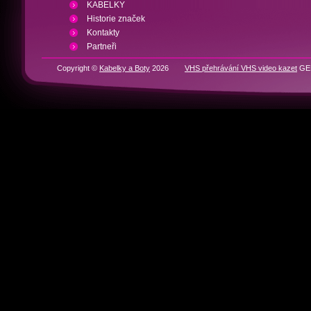
KABELKY
Historie značek
Kontakty
Partneři
Copyright ©
Kabelky a Boty
2026
VHS přehrávání VHS video kazet
GEN