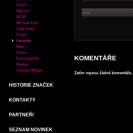
Crocs
Desigual
VLOŽIT PŘÍSPĚVE
XTI
MIU MIU
Vaše emailová adresa nebude zveř
KABELKY
Adidas
Luis Vuitton
Gucci
RipCurl
MCM
Michael Kors
Cate Gray
Esprit
Lacoste
Nike
Puma
KOMENTÁŘE
Puma Ferrari
Replay
Tommy Hilfiger
Zatím nejsou žádné komentáře..
HISTORIE ZNAČEK