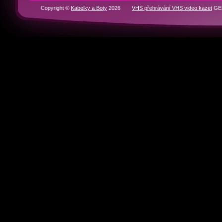
RYCHLÁ NAVIGACE
Domů
BOTY
KABELKY
Historie značek
Kontakty
Partneři
Copyright ©
Kabelky a Boty
2026
VHS přehrávání VHS video kazet
GEN