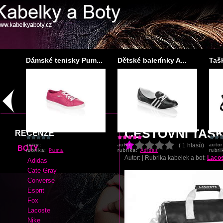
...
Dámské tenisky Pum...
Dětské balerínky A...
Tašk
autor:
autor:
autor
rubrika:
Puma
rubrika:
Adidas
rubr
CESTOVNÍ TAŠ
RECENZE
( 1 hlasů)
BOTY