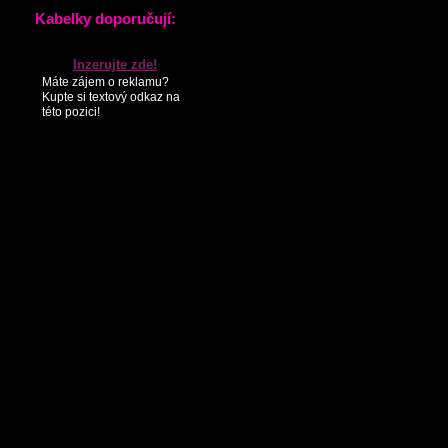
KONTAKTY
PARTNEŘI
SEZNAM NOVINEK
Kabelky doporučují:
Inzerujte zde!
Máte zájem o reklamu?
Kupte si textový odkaz na
této pozici!