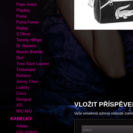
Autor:
|
Rubrika kabelek a bot:
Laco
Adidas
Cate Gray
Converse
Esprit
Fox
Lacoste
Nike
Pepe Jeans
Playboy
Puma
Puma Ferrari
Replay
S.Oliver
Tommy Hilfiger
Dr. Martens
Manolo Blahnik
Dior
Yves Saint Laurent
Timberland
Burberry
Jimmy Choo
Lodičky