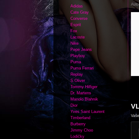
Auto
Adidas
Cate Gray
Converse
Esprit
Fox
Lacoste
Nike
Pepe Jeans
Playboy
Puma
Puma Ferrari
Replay
S.Oliver
Tommy Hilfiger
Dr. Martens
Manolo Blahnik
V
Dior
Yves Saint Laurent
Vaše
Timberland
Burberry
Jimmy Choo
Lodičky