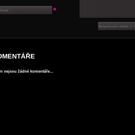
*
OMENTÁŘE
ím nejsou žádné komentáře...