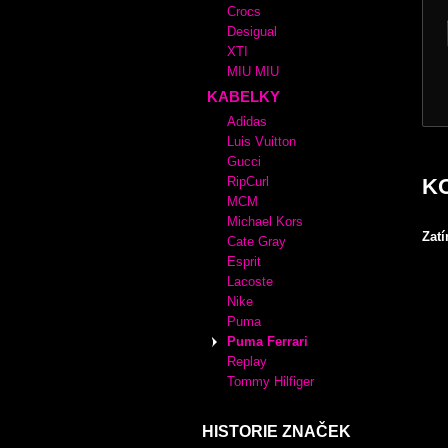
Crocs
Desigual
XTI
MIU MIU
KABELKY
Adidas
Luis Vuitton
Gucci
K
RipCurl
MCM
Michael Kors
Zat
Cate Gray
Esprit
Lacoste
Nike
Puma
Puma Ferrari
Replay
Tommy Hilfiger
HISTORIE ZNAČEK