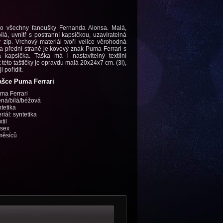
ro všechny fanoušky Fernanda Alonsa. Malá,
lá, uvnitř s postranní kapsičkou, uzavíratelná
zip. Vrchový materiál tvoří velice věrohodná
a přední straně je kovový znak Puma Ferrari s
kapsička. Taška má i nastavitelný textilní
 této taštičky je opravdu malá 20x24x7 cm. (3l),
ji pořídit.
ašce Puma Ferrari
ma Ferrari
ená/bílá/béžová
ntetika
riál: syntetika
til
isex
měsíců