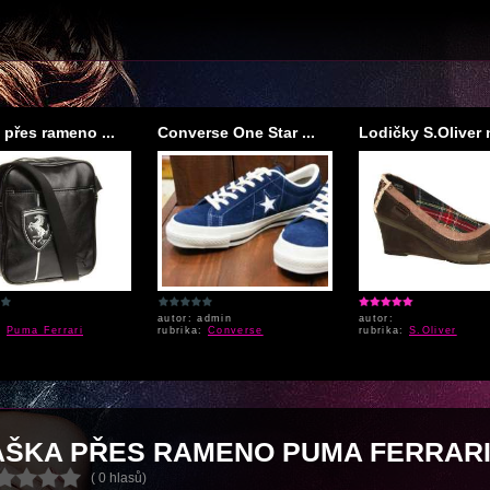
 přes rameno ...
Converse One Star ...
Lodičky S.Oliver n
autor: admin
autor:
a:
Puma Ferrari
rubrika:
Converse
rubrika:
S.Oliver
AŠKA PŘES RAMENO PUMA FERRAR
( 0 hlasů)