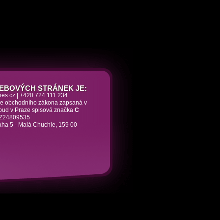
EBOVÝCH STRÁNEK JE:
nes.cz | +420 724 111 234
dle obchodního zákona zapsaná v
soud v Praze spisová značka
C
 CZ24809535
aha 5 - Malá Chuchle, 159 00