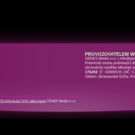
PROVOZOVATELEM W
GENES Media s.r.o. | info@ge
Právnická osoba podnikající 
obchodním rejstříku Městský 
176292
. IČ: 24809535, DIČ:
Sídlem: Zbraslavská 55/5a, Pr
HS přehrávání VHS video kazet
GENES Media s.r.o.