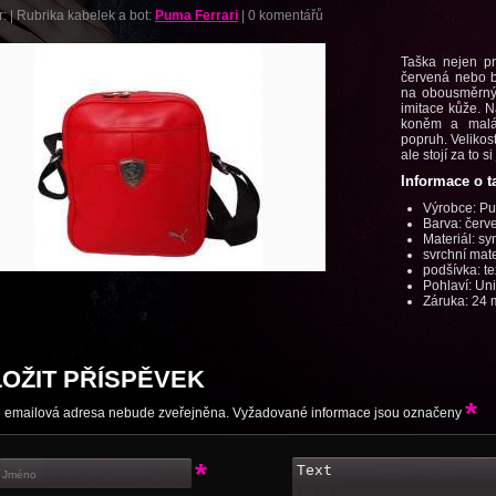
r:
|
Rubrika kabelek a bot:
Puma Ferrari
|
0 komentářů
Taška nejen p
červená nebo bí
na obousměrný 
imitace kůže. N
koněm a malá 
popruh. Velikost
ale stojí za to si 
Informace o t
Výrobce: Pu
Barva: červ
Materiál: sy
svrchní mate
podšívka: tex
Pohlaví: Un
Záruka: 24 
LOŽIT PŘÍSPĚVEK
*
 emailová adresa nebude zveřejněna. Vyžadované informace jsou označeny
*