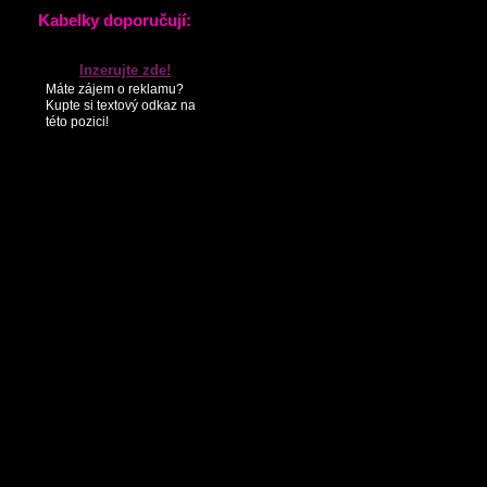
KONTAKTY
PARTNEŘI
SEZNAM NOVINEK
Kabelky doporučují:
Inzerujte zde!
Máte zájem o reklamu?
Kupte si textový odkaz na
této pozici!