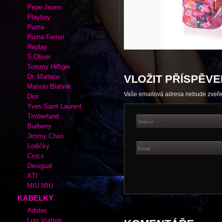
Autor:
|
Rubrika kabelek a bot:
Pum
Adidas
Cate Gray
Converse
Esprit
Fox
Lacoste
Nike
Pepe Jeans
Playboy
Puma
Puma Ferrari
Replay
S.Oliver
Tommy Hilfiger
Dr. Martens
VLOŽIT PŘÍSPĚVE
Manolo Blahnik
Vaše emailová adresa nebude zveř
Dior
Yves Saint Laurent
Timberland
Burberry
Jimmy Choo
Lodičky