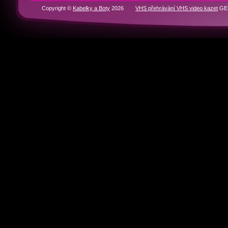
RYCHLÁ NAVIGACE
Domů
BOTY
KABELKY
Historie značek
Kontakty
Partneři
Copyright ©
Kabelky a Boty
2026
VHS přehrávání VHS video kazet
GEN