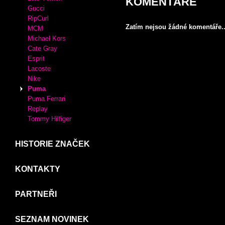
Crocs
Desigual
XTI
MIU MIU
KABELKY
Adidas
Luis Vuitton
KOMENTÁŘE
Gucci
RipCurl
Zatím nejsou žádné komentáře..
MCM
Michael Kors
Cate Gray
Esprit
Lacoste
Nike
Puma
Puma Ferrari
Replay
Tommy Hilfiger
HISTORIE ZNAČEK