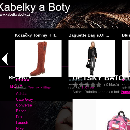
.
Kozačky Tommy Hilf...
Baguette Bag s.Oli...
Blu
autor:
autor: admin
auto
rubrika:
Tommy Hilfiger
rubrika:
S.Oliver
rubr
DĚTSKÝ BATOH
RECENZE
( 0 hlasů)
BOTY