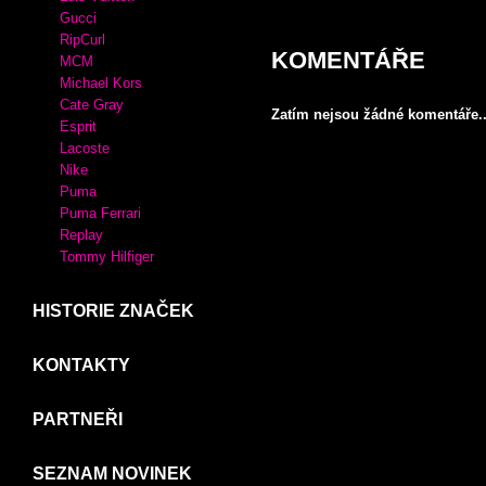
Crocs
Desigual
XTI
MIU MIU
KABELKY
Adidas
Luis Vuitton
Gucci
RipCurl
KOMENTÁŘE
MCM
Michael Kors
Cate Gray
Zatím nejsou žádné komentáře..
Esprit
Lacoste
Nike
Puma
Puma Ferrari
Replay
Tommy Hilfiger
HISTORIE ZNAČEK