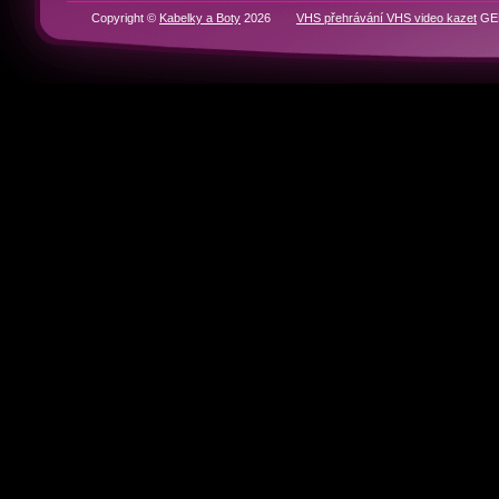
RYCHLÁ NAVIGACE
Domů
BOTY
KABELKY
Historie značek
Kontakty
Partneři
Copyright ©
Kabelky a Boty
2026
VHS přehrávání VHS video kazet
GEN