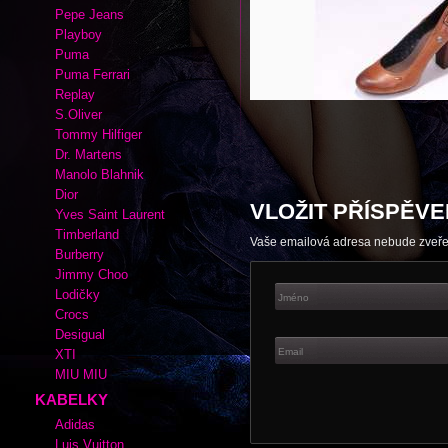
Autor:
|
Rubrika kabelek a bot:
Tommy
Adidas
Cate Gray
Converse
Esprit
Fox
Lacoste
Nike
Pepe Jeans
Playboy
Puma
Puma Ferrari
Replay
S.Oliver
Tommy Hilfiger
Dr. Martens
Manolo Blahnik
Dior
VLOŽIT PŘÍSPĚVE
Yves Saint Laurent
Timberland
Vaše emailová adresa nebude zveř
Burberry
Jimmy Choo
Lodičky