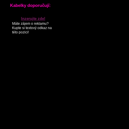
KONTAKTY
PARTNEŘI
SEZNAM NOVINEK
Kabelky doporučují:
Inzerujte zde!
Máte zájem o reklamu?
Kupte si textový odkaz na
této pozici!