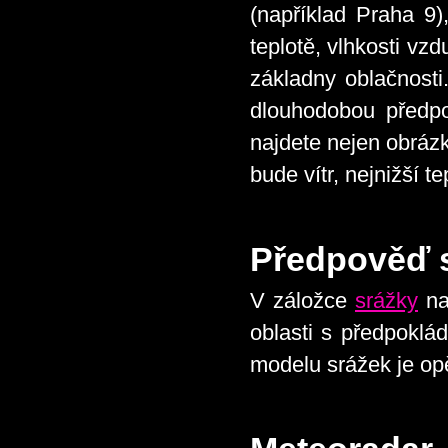
(například Praha 
teplotě, vlhkosti vz
základny oblačnosti
dlouhodobou předpo
najdete nejen obrázk
bude vítr, nejnižší t
Předpověď 
V záložce
srážky
na
oblasti s předpokl
modelu srážek je opě