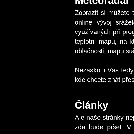
Meteoradar
Zobrazit si můžete 
online vývoj sráž
využívaných při pro
teplotní mapu, na k
oblačnosti, mapu sr
Nezaskočí Vás tedy ž
kde chcete znát pře
Články
Ale naše stránky ne
zda bude pršet. V