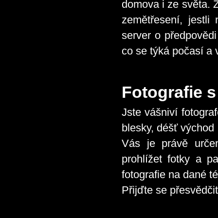
domova i ze světa. Z
zemětřesení, jestl
server o předpovědi
co se týká počasí a 
Fotografie 
Jste vášniví fotogra
blesky, déšť východ
Vás je právě urč
prohlížet fotky a p
fotografie na dané t
Přijďte se přesvědči