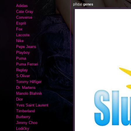
přidal
genes
Adidas
Cate Gray
Converse
Esprit
Fox
Lacoste
Nike
Pepe Jeans
Playboy
Puma
Puma Ferrari
Replay
S.Oliver
Tommy Hilfiger
Dr. Martens
Manolo Blahnik
Dior
Yves Saint Laurent
Timberland
Burberry
Jimmy Choo
Lodičky