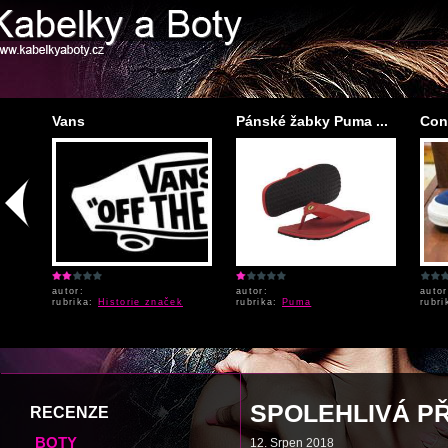
Vans
Pánské žabky Puma ...
Conv
autor:
autor:
auto
rubrika:
Historie značek
rubrika:
Puma
rubr
SPOLEHLIVÁ P
RECENZE
BOTY
12. Srpen 2018