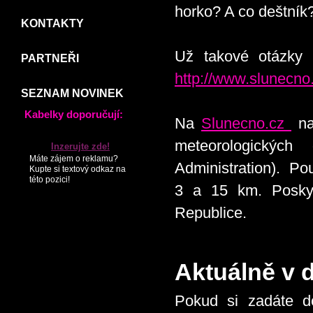
horko? A co deštník
KONTAKTY
Už takové otázky 
PARTNEŘI
http://www.slunecno
SEZNAM NOVINEK
Kabelky doporučují:
Na
Slunecno.cz
na
meteorologickýc
Inzerujte zde!
Máte zájem o reklamu?
Administration). Po
Kupte si textový odkaz na
této pozici!
3 a 15 km. Posky
Republice.
Aktuálně v d
Pokud si zadáte d