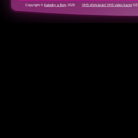
RYCHLÁ NAVIGACE
Domů
BOTY
KABELKY
Historie značek
Kontakty
Partneři
Copyright ©
Kabelky a Boty
2026
VHS přehrávání VHS video kazet
GEN