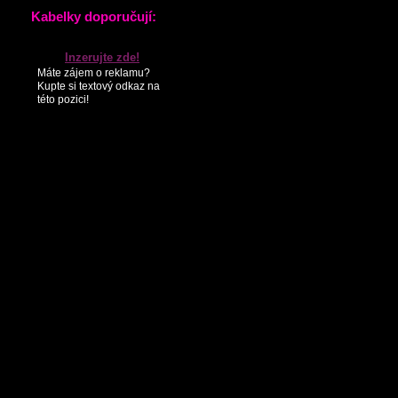
stélka nohy je 23
KONTAKTY
andrea csaplárová
PARTNEŘI
SEZNAM NOVINEK
Kabelky doporučují:
Inzerujte zde!
Máte zájem o reklamu?
Kupte si textový odkaz na
této pozici!