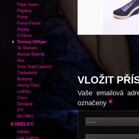
( 2 hlasů)
Adidas
Autor:
|
Rubrika kabelek a bot:
Tommy
Cate Gray
Converse
Esprit
Fox
Lacoste
Nike
Pepe Jeans
Playboy
Puma
Puma Ferrari
Replay
S.Oliver
Tommy Hilfiger
Dr. Martens
Manolo Blahnik
Dior
Yves Saint Laurent
Timberland
VLOŽIT PŘÍ
Burberry
Jimmy Choo
Lodičky
Vaše emailová adr