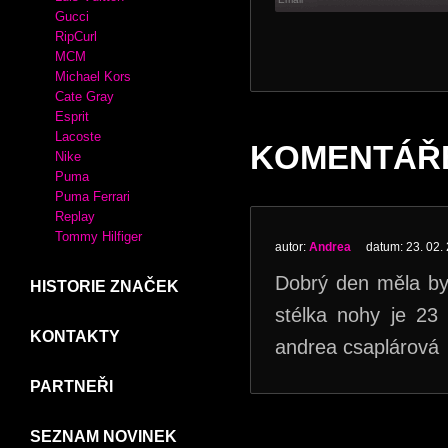
Crocs
*
označeny
Desigual
XTI
MIU MIU
KABELKY
Adidas
Luis Vuitton
Gucci
RipCurl
MCM
Michael Kors
Cate Gray
Esprit
Lacoste
KOMENTÁŘ
Nike
Puma
Puma Ferrari
Replay
Tommy Hilfiger
autor:
Andrea
datum: 23. 02.
Dobrý den měla byc
HISTORIE ZNAČEK