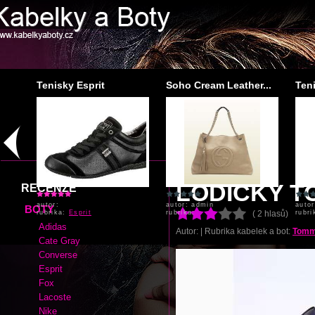
Tenisky Esprit
Soho Cream Leather...
Ten
autor:
autor: admin
autor
rubrika:
Esprit
rubrika:
rubr
LODIČKY T
RECENZE
BOTY