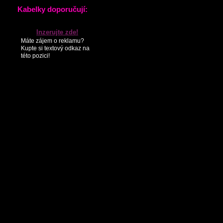
KONTAKTY
PARTNEŘI
SEZNAM NOVINEK
Kabelky doporučují:
Inzerujte zde!
Máte zájem o reklamu?
Kupte si textový odkaz na
této pozici!