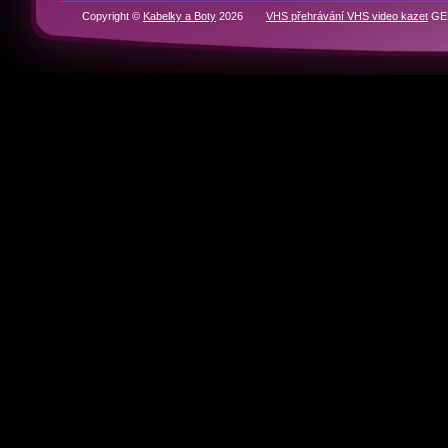
RYCHLÁ NAVIGACE
Domů
BOTY
KABELKY
Historie značek
Kontakty
Partneři
Copyright ©
Kabelky a Boty
2026
VHS přehrávání VHS video kazet
GEN