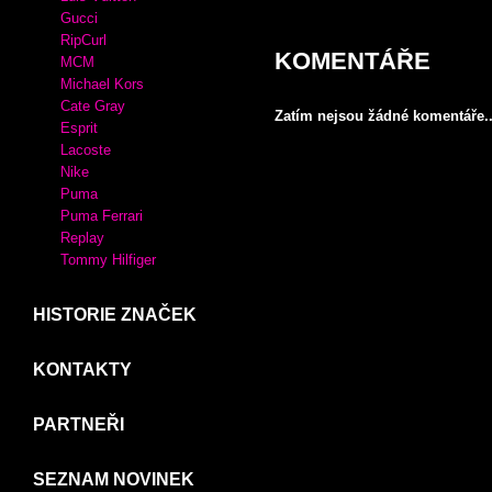
Crocs
Desigual
XTI
MIU MIU
KABELKY
Adidas
Luis Vuitton
Gucci
RipCurl
KOMENTÁŘE
MCM
Michael Kors
Cate Gray
Zatím nejsou žádné komentáře..
Esprit
Lacoste
Nike
Puma
Puma Ferrari
Replay
Tommy Hilfiger
HISTORIE ZNAČEK