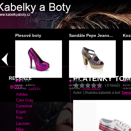
Plesové boty
Sandále Pepe Jeans...
Koz
autor: admin
autor:
autor
rubrika:
Lodičky
rubrika:
Pepe Jeans
rubr
PLÁTĚNKY TOM
RECENZE
( 0 hlasů)
BOTY