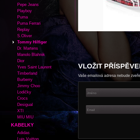
Autor:
|
Rubrika kabelek a bot:
Tommy
Adidas
Cate Gray
Converse
Esprit
Fox
Lacoste
Nike
Pepe Jeans
Playboy
Puma
Puma Ferrari
Replay
S.Oliver
Tommy Hilfiger
Dr. Martens
Manolo Blahnik
Dior
VLOŽIT PŘÍSPĚVE
Yves Saint Laurent
Timberland
Vaše emailová adresa nebude zveř
Burberry
Jimmy Choo
Lodičky