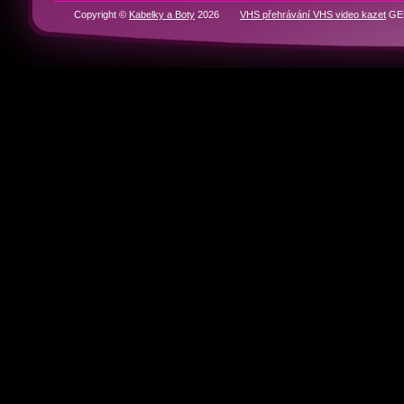
RYCHLÁ NAVIGACE
Domů
BOTY
KABELKY
Historie značek
Kontakty
Partneři
Copyright ©
Kabelky a Boty
2026
VHS přehrávání VHS video kazet
GEN