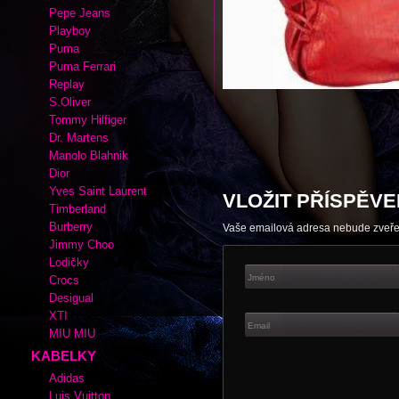
Autor:
|
Rubrika kabelek a bot:
Espri
Adidas
Cate Gray
Converse
Esprit
Fox
Lacoste
Nike
Pepe Jeans
Playboy
Puma
Puma Ferrari
Replay
S.Oliver
Tommy Hilfiger
Dr. Martens
Manolo Blahnik
Dior
Yves Saint Laurent
VLOŽIT PŘÍSPĚVE
Timberland
Burberry
Vaše emailová adresa nebude zveř
Jimmy Choo
Lodičky