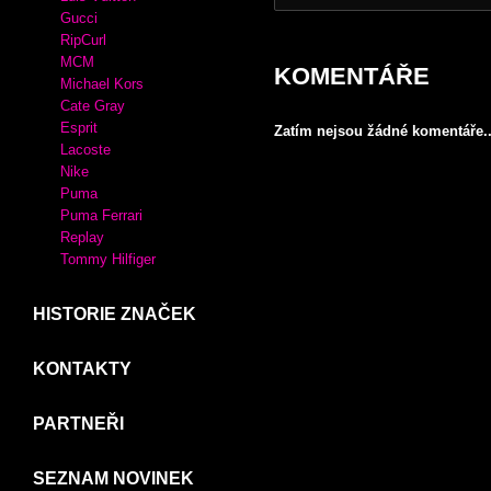
Crocs
Desigual
XTI
MIU MIU
KABELKY
Adidas
Luis Vuitton
Gucci
RipCurl
MCM
KOMENTÁŘE
Michael Kors
Cate Gray
Esprit
Zatím nejsou žádné komentáře..
Lacoste
Nike
Puma
Puma Ferrari
Replay
Tommy Hilfiger
HISTORIE ZNAČEK