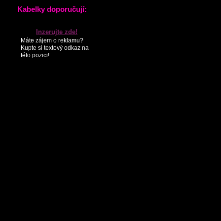
KONTAKTY
PARTNEŘI
SEZNAM NOVINEK
Kabelky doporučují:
Inzerujte zde!
Máte zájem o reklamu?
Kupte si textový odkaz na
této pozici!