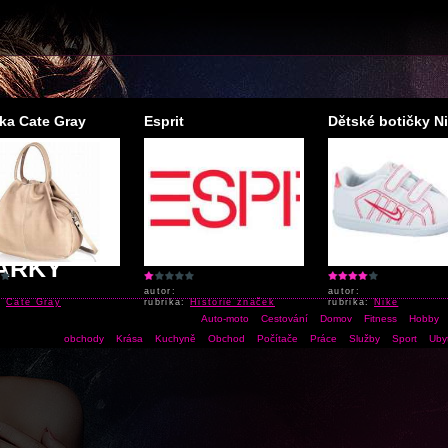
ka Cate Gray
Esprit
Dětské botičky Nik
ÁRKY
autor:
autor:
a:
Cate Gray
rubrika:
Historie značek
rubrika:
Nike
Auto-moto
Cestování
Domov
Fitness
Hobby
obchody
Krása
Kuchyně
Obchod
Počítače
Práce
Služby
Sport
Uby