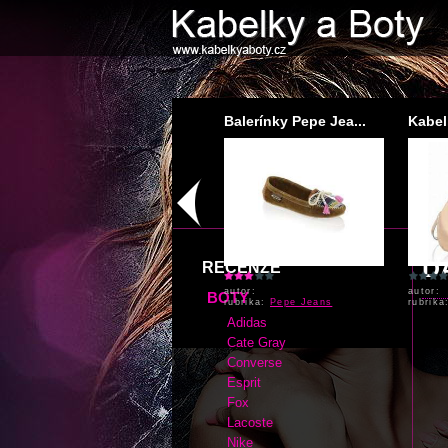
Žabky Tommy Hilfig...
Balerínky Pepe Jea...
Kabel
D
RECENZE
autor:
autor:
autor:
BOTY
rubrika:
Tommy Hilfiger
rubrika:
Pepe Jeans
rubrik
Adidas
Cate Gray
Converse
Esprit
Fox
Lacoste
Nike