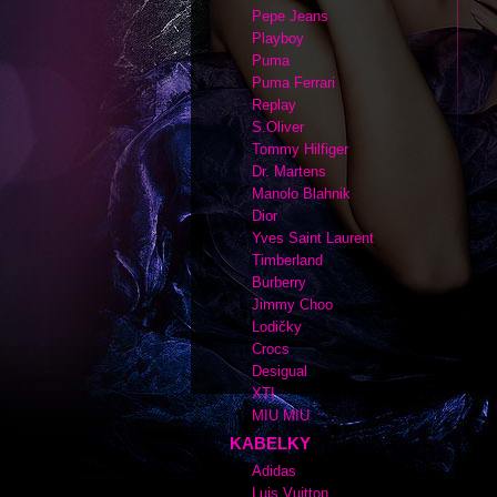
Pepe Jeans
Playboy
Puma
Puma Ferrari
Replay
S.Oliver
Tommy Hilfiger
Dr. Martens
Manolo Blahnik
Dior
Yves Saint Laurent
Timberland
Burberry
Jimmy Choo
Lodičky
Crocs
Desigual
XTI
MIU MIU
KABELKY
Adidas
Luis Vuitton