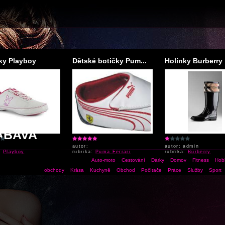
ky Playboy
Dětské botičky Pum...
Holínky Burberry
ÁBAVA
autor:
autor: admin
a:
Playboy
rubrika:
Puma Ferrari
rubrika:
Burberry
Auto-moto
Cestování
Dárky
Domov
Fitness
Hob
obchody
Krása
Kuchyně
Obchod
Počítače
Práce
Služby
Sport