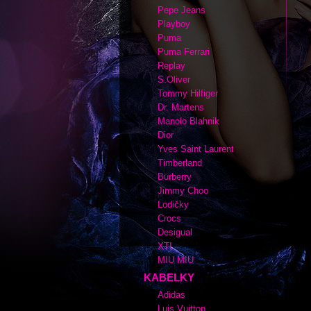
Pepe Jeans
Playboy
Puma
Puma Ferrari
Replay
S.Oliver
Tommy Hilfiger
Dr. Martens
Manolo Blahnik
Dior
Yves Saint Laurent
Timberland
Burberry
Jimmy Choo
Lodičky
Crocs
Desigual
XTI
MIU MIU
KABELKY
Adidas
Luis Vuitton