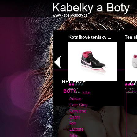
Boty Esprit vintag...
Kotníkové tenisky ...
Tenis
Z
RECENZE
autor: admin
autor:
autor:
BOTY
rubrika:
rubrika:
Nike
rubrik
Adidas
Cate Gray
Converse
Esprit
Fox
Lacoste
Nike