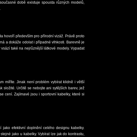
současné době existuje spousta různých modelů,
…
a hovoří především pro přírodní vizáž. Právě proto
evná a dokáže odolat i případné vlhkosti. Barevně je
 vsází také na nejrůznější látkové modely. Vypadat
m míříte. Jinak není problém vybírat klidně i větší
 složité. Určitě se nebojte ani sytějších barev, jež
 cení. Zajímavé jsou i sportovní kabelky, které si
 jako efektivní doplnění celého designu kabelky.
stejné jako u kabelky. Vybírat lze jak do kontrastu,