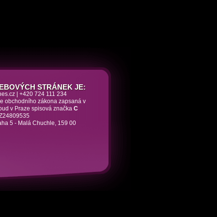
EBOVÝCH STRÁNEK JE:
nes.cz | +420 724 111 234
dle obchodního zákona zapsaná v
soud v Praze spisová značka
C
 CZ24809535
aha 5 - Malá Chuchle, 159 00