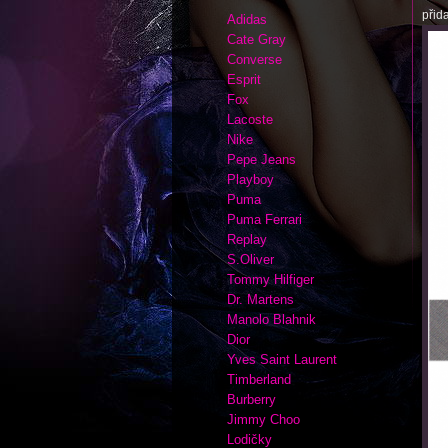
přid
Adidas
Cate Gray
Converse
Esprit
Fox
Lacoste
Nike
Pepe Jeans
Playboy
Puma
Puma Ferrari
Replay
S.Oliver
Tommy Hilfiger
Dr. Martens
Manolo Blahnik
Dior
Yves Saint Laurent
Timberland
Burberry
Jimmy Choo
Lodičky