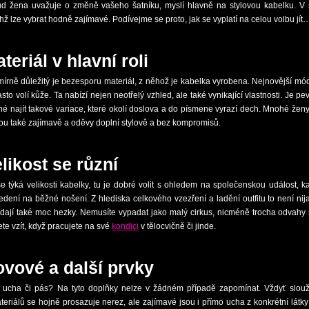
d žena uvažuje o změně vašeho šatníku, myslí hlavně na stylovou kabelku. V 
chž lze vybrat hodně zajímavé. Podívejme se proto, jak se vyplatí na celou volbu jít
teriál v hlavní roli
írně důležitý je bezesporu materiál, z něhož je kabelka vyrobena. Nejnovější mód
asto volí kůže. Ta nabízí nejen neotřelý vzhled, ale také vynikající vlastnosti. Je p
é najít takové variace, které okolí doslova a do písmene vyrazí dech. Mnohé ženy
u také zajímavě a oděvy doplní stylově a bez kompromisů.
likost se různí
e týká velikosti kabelky, tu je dobré volit s ohledem na společenskou událost, ka
edení na běžné nošení. Z hlediska celkového vzezření a ladění outfitu to není nijak
dají také moc hezky. Nemusíte vypadat jako malý cirkus, nicméně trocha odvahy se
te vzít, když pracujete na své
kondici
v tělocvičně či jinde.
vové a další prvky
 ucha či pás? Na tyto doplňky nelze v žádném případě zapomínat. Vždyť slouží
teriálů se hojně prosazuje nerez, ale zajímavé jsou i přímo ucha z konkrétní látky 