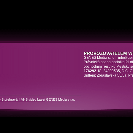
PROVOZOVATELEM W
GENES Media s.r.o. | info@ge
Právnická osoba podnikající 
obchodním rejstříku Městský 
176292
. IČ: 24809535, DIČ:
Sídlem: Zbraslavská 55/5a, Pr
HS přehrávání VHS video kazet
GENES Media s.r.o.