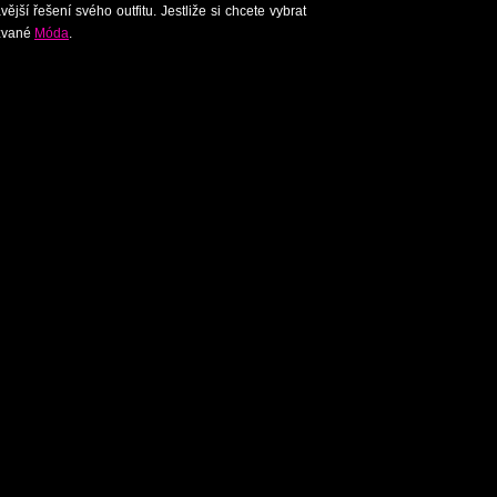
jší řešení svého outfitu. Jestliže si chcete vybrat
azvané
Móda
.