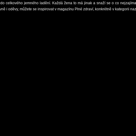
i do celkového jemného ladění. Každá žena to má jinak a snaží se o co nejzajímavě
vně i oděvy, můžete se inspirovat v magazínu Plné zdraví, konkrétně v kategorii n