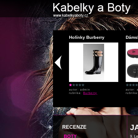
Plesové boty
Holínky Burberry
Dámsk
autor: admin
autor: admin
autor: 
rubrika:
Lodičky
rubrika:
Burberry
rubrik
J
RECENZE
BOTY
9. L