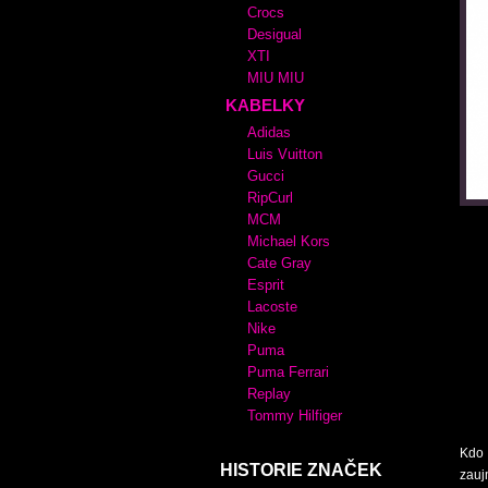
Crocs
Desigual
XTI
MIU MIU
KABELKY
Adidas
Luis Vuitton
Gucci
RipCurl
MCM
Michael Kors
Cate Gray
Esprit
Lacoste
Nike
Puma
Puma Ferrari
Replay
Tommy Hilfiger
Kdo 
HISTORIE ZNAČEK
zauj