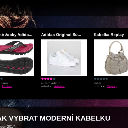
é žabky Adida...
Adidas Original Su...
Kabelka Replay
admin
autor: admin
autor:
a:
Adidas
rubrika:
Adidas
rubrika:
Replay
AK VYBRAT MODERNÍ KABELKU
eden 2017