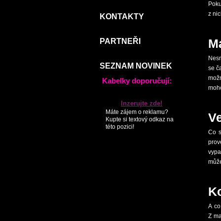
Poku
z ni
KONTAKTY
Ma
PARTNEŘI
Nesm
SEZNAM NOVINEK
se č
možn
Kabelky doporučují:
moho
Inzerujte zde!
Máte zájem o reklamu?
Ve
Kupte si textový odkaz na
této pozici!
Co s
prov
vypa
může
Ko
A co
Z ma