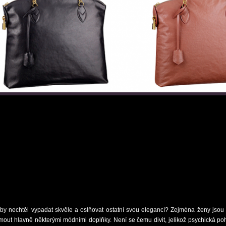
by nechtěl vypadat skvěle a oslňovat ostatní svou elegancí? Zejména ženy jsou v
mout hlavně některými módními doplňky. Není se čemu divit, jelikož psychická po