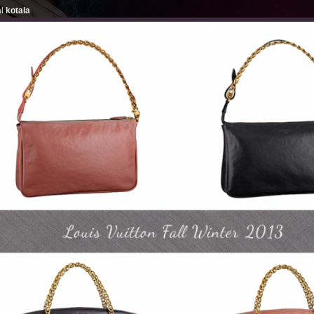
al
kotala