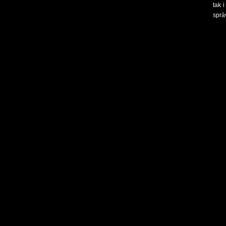
tak 
sprá