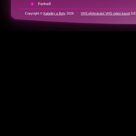
Partneři
Copyright ©
Kabelky a Boty
2026
VHS přehrávání VHS video kazet
GEN