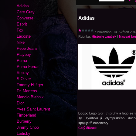
Adidas
Cate Gray
Adidas
Converse
Esprit
Fox
Publikováno: 14. Květen 2013
Lacoste
Rubrika:
Historie značek
|
Napsat ko
Nike
Pepe Jeans
Playboy
Puma
Puma Ferrari
Replay
S.Oliver
Tommy Hilfiger
Dr. Martens
Manolo Blahnik
Dior
Yves Saint Laurent
Logo:
Logo tvoří tři pruhy a logo se tř
Timberland
Ty symbolizují olympijského duch
Burberry
spojuje tři kontinenty.
Jimmy Choo
Celý článek
Lodičky