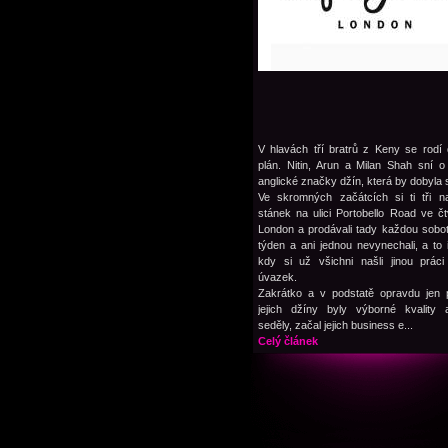
V hlavách tří bratrů z Keny se rodí
plán. Nitin, Arun a Milan Shah sní o
anglické značky džín, která by dobyla 
Ve skromných začátcích si ti tři naj
stánek na ulici Portobello Road ve čt
London a prodávali tady každou sobo
týden a ani jednou nevynechali, a to 
kdy si už všichni našli jinou prác
úvazek.
Zakrátko a v podstatě opravdu jen 
jejich džíny byly výborné kvality 
seděly, začal jejich business e...
Celý článek