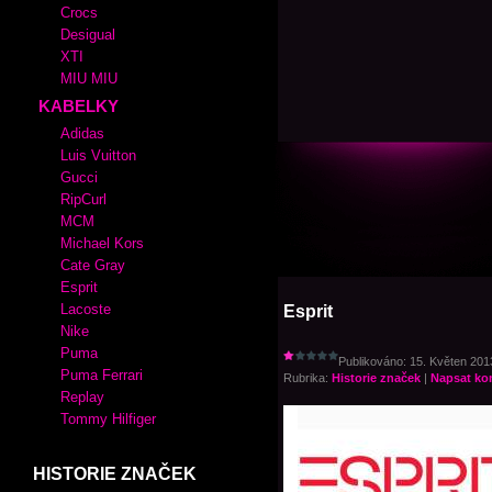
Crocs
Desigual
XTI
MIU MIU
KABELKY
Adidas
Luis Vuitton
Gucci
RipCurl
MCM
Michael Kors
Cate Gray
Esprit
Lacoste
Esprit
Nike
Puma
Publikováno: 15. Květen 2013
Puma Ferrari
Rubrika:
Historie značek
|
Napsat ko
Replay
Tommy Hilfiger
HISTORIE ZNAČEK