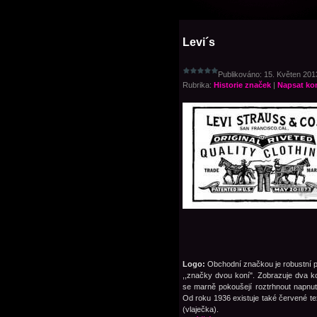
Levi´s
Publikováno: 15. Květen 2013
Rubrika:
Historie značek
|
Napsat ko
Logo:
Obchodní značkou je robustní 
,,značky dvou koní". Zobrazuje dva ko
se marně pokoušejí roztrhnout napnut
Od roku 1936 existuje také červené tex
(vlaječka).