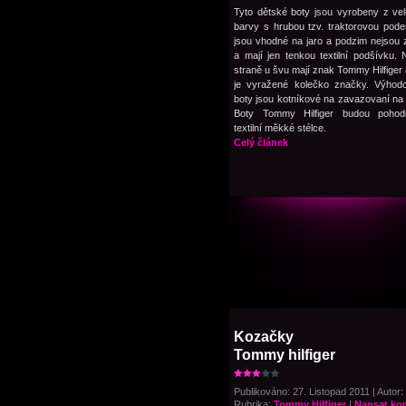
Tyto dětské boty jsou vyrobeny z ve
barvy s hrubou tzv. traktorovou pode
jsou vhodné na jaro a podzim nejsou 
a mají jen tenkou textilní podšívku. 
straně u švu mají znak Tommy Hilfiger 
je vyražené kolečko značky. Výhodo
boty jsou kotníkové na zavazovaní na 
Boty Tommy Hilfiger budou pohod
textilní měkké stélce.
Celý článek
Kozačky
Tommy hilfiger
Publikováno: 27. Listopad 2011 | Autor:
Rubrika:
Tommy Hilfiger
|
Napsat ko