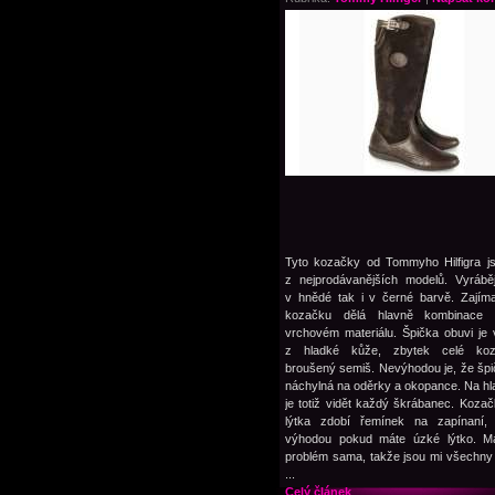
Tyto kozačky od Tommyho Hilfigra j
z nejprodávanějších modelů. Vyrábě
v hnědé tak i v černé barvě. Zajím
kozačku dělá hlavně kombinace 
vrchovém materiálu. Špička obuvi je
z hladké kůže, zbytek celé koz
broušený semiš. Nevýhodou je, že šp
náchylná na oděrky a okopance. Na hl
je totiž vidět každý škrábanec. Koza
lýtka zdobí řemínek na zapínaní, 
výhodou pokud máte úzké lýtko. M
problém sama, takže jsou mi všechn
...
Celý článek