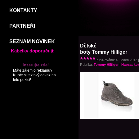
KONTAKTY
PARTNEŘI
SEZNAM NOVINEK
Dětské
Kabelky doporučují:
boty Tommy Hilfiger
Publikováno: 4. Leden 2012 |
Inzerujte zde!
Rubrika:
Tommy Hilfiger
|
Napsat ko
Máte zájem o reklamu?
Kupte si textový odkaz na
této pozici!