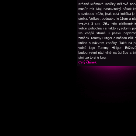
Krásné krémové lodičky béžové barv
musíte mít. Mají nastavitelný pásek k
s ozdobou kůže, jinak celá lodička je z
stélka. Velikost podpatku je 11cm a pl
vysoká 2 cm. Díky této platformě j
velice pohodlná i s takto vysokým p
Na vnější straně u pásku najdem
znáček Tommy Hilfiger a našitou kůži 
stélce s názvem značky. Také na po
velké logo Tommy Hilfiger. Béžové
budou velmi náchylné na údržbu a čiš
stojí za to si je kou...
Celý článek