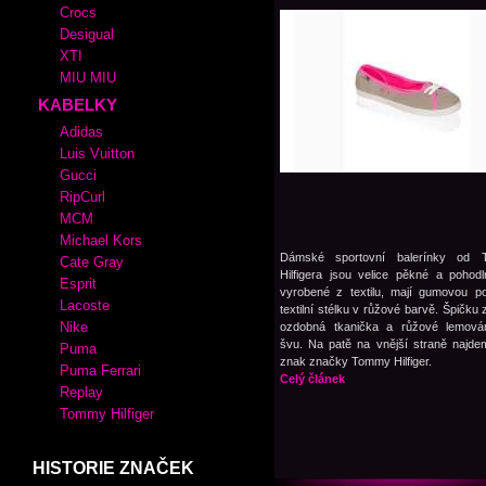
Crocs
Desigual
XTI
MIU MIU
KABELKY
Adidas
Luis Vuitton
Gucci
RipCurl
MCM
Michael Kors
Dámské sportovní balerínky od 
Cate Gray
Hilfigera jsou velice pěkné a pohod
Esprit
vyrobené z textilu, mají gumovou p
Lacoste
textilní stélku v růžové barvě. Špičku 
Nike
ozdobná tkanička a růžové lemová
švu. Na patě na vnější straně najde
Puma
znak značky Tommy Hilfiger.
Puma Ferrari
Celý článek
Replay
Tommy Hilfiger
HISTORIE ZNAČEK