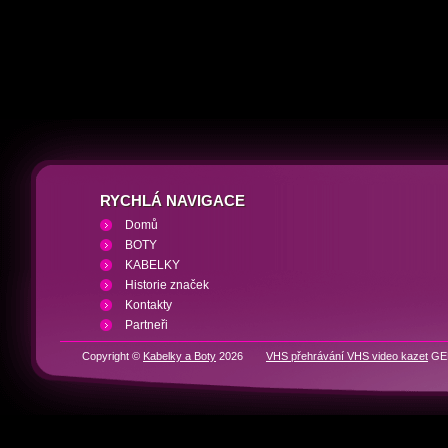
RYCHLÁ NAVIGACE
Domů
BOTY
KABELKY
Historie značek
Kontakty
Partneři
Copyright ©
Kabelky a Boty
2026
VHS přehrávání VHS video kazet
GEN