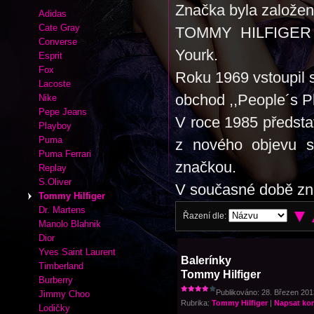
Značka byla založen
Adidas
Cate Gray
TOMMY HILFIGER s
Converse
Yourk.
Esprit
Fox
Roku 1969 vstoupil s
Lacoste
obchod ,,People´s P
Nike
Pepe Jeans
V roce 1985 představ
Playboy
Puma
z nového objevu st
Puma Ferrari
značkou.
Replay
S.Oliver
V současné době zn
Tommy Hilfiger
Dr. Martens
Řazení dle:
Manolo Blahnik
Dior
Yves Saint Laurent
Balerínky
Timberland
Tommy Hilfiger
Burberry
Publikováno: 28. Březen 2013
Jimmy Choo
Rubrika:
Tommy Hilfiger
|
Napsat ko
Lodičky